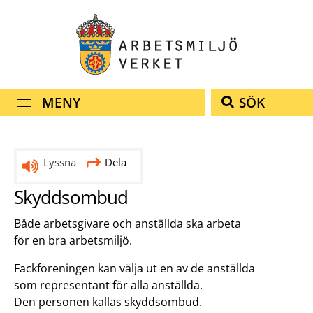
Snabbnavigering
Till
Till
Kontakt
navigationen
innehållet
MENY
SÖK
Lyssna
Dela
Skyddsombud
Både arbetsgivare och anställda ska arbeta
för en bra arbetsmiljö.
Fackföreningen kan välja ut en av de anställda
som representant för alla anställda.
Den personen kallas skyddsombud.