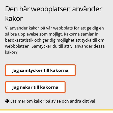
Den här webbplatsen använder
kakor
Vi använder kakor på vår webbplats för att ge dig en
så bra upplevelse som möjligt. Kakorna samlar in
besöksstatistik och ger dig möjlighet att tycka till om
webbplatsen. Samtycker du till att vi använder dessa
kakor?
Jag samtycker till kakorna
Jag nekar till kakorna
Läs mer om kakor på av.se och ändra ditt val