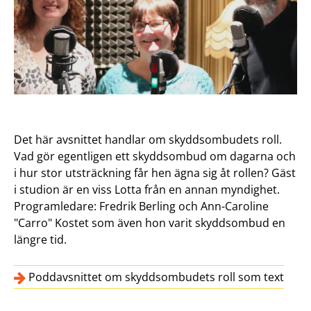
Det här avsnittet handlar om skyddsombudets roll.
Vad gör egentligen ett skyddsombud om dagarna och
i hur stor utsträckning får hen ägna sig åt rollen? Gäst
i studion är en viss Lotta från en annan myndighet.
Programledare: Fredrik Berling och Ann-Caroline
"Carro" Kostet som även hon varit skyddsombud en
längre tid.
Poddavsnittet om skyddsombudets roll som text