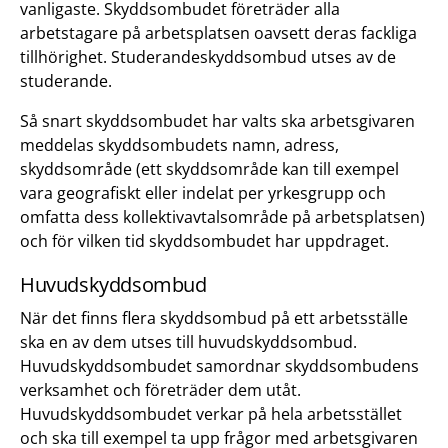
vanligaste. Skyddsombudet företräder alla
arbetstagare på arbetsplatsen oavsett deras fackliga
tillhörighet. Studerandeskyddsombud utses av de
studerande.
Så snart skyddsombudet har valts ska arbetsgivaren
meddelas skyddsombudets namn, adress,
skyddsområde (ett skyddsområde kan till exempel
vara geografiskt eller indelat per yrkesgrupp och
omfatta dess kollektivavtalsområde på arbetsplatsen)
och för vilken tid skyddsombudet har uppdraget.
Huvudskyddsombud
När det finns flera skyddsombud på ett arbetsställe
ska en av dem utses till huvudskyddsombud.
Huvudskyddsombudet samordnar skyddsombudens
verksamhet och företräder dem utåt.
Huvudskyddsombudet verkar på hela arbetsstället
och ska till exempel ta upp frågor med arbetsgivaren