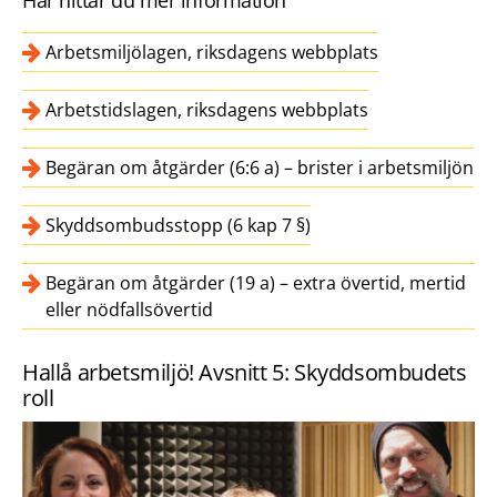
Arbetsmiljölagen, riksdagens webbplats
Arbetstidslagen, riksdagens webbplats
Begäran om åtgärder (6:6 a) – brister i arbetsmiljön
Skyddsombudsstopp (6 kap 7 §)
Begäran om åtgärder (19 a) – extra övertid, mertid
eller nödfallsövertid
Hallå arbetsmiljö! Avsnitt 5: Skyddsombudets
roll