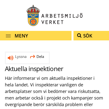
Snabbnavigering
Till
Till
Kontakt
navigationen
innehållet
MENY
SÖK
Lyssna
Dela
Aktuella inspektioner
Här informerar vi om aktuella inspektioner i
hela landet. Vi inspekterar vanligen de
arbetsplatser som vi bedömer vara riskutsatta,
men arbetar också i projekt och kampanjer som
övergripande berör särskilda problem eller