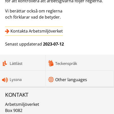
för att kontrollera att arbetsgivarna följer reglerna.
Vi berättar också om reglerna
och förklarar vad de betyder.
Kontakta Arbetsmiljöverket
Senast uppdaterad
2023-07-12
bottomnav
Lättläst
Teckenspråk
Lyssna
Other languages
KONTAKT
Arbetsmiljöverket
Box 9082