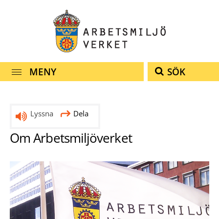
Snabbnavigering
Till
Till
Kontakt
navigationen
innehållet
MENY
SÖK
Lyssna
Dela
Om Arbetsmiljöverket