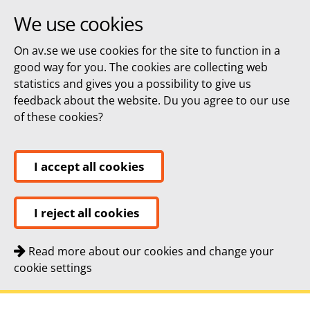
We use cookies
On av.se we use cookies for the site to function in a
good way for you. The cookies are collecting web
statistics and gives you a possibility to give us
feedback about the website. Du you agree to our use
of these cookies?
I accept all cookies
I reject all cookies
Read more about our cookies and change your
cookie settings
Quick navigation
To
To