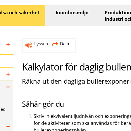
lsa och säkerhet
Inomhusmiljö
Produktion
industri oc
Lyssna
Dela
Kalkylator för daglig bull
Räkna ut den dagliga bullerexponer
Såhär gör du
med
Skriv in ekvivalent ljudnivån och exponerin
för de aktiviteter som ska användas för berä
bullerexponeringsnivån.