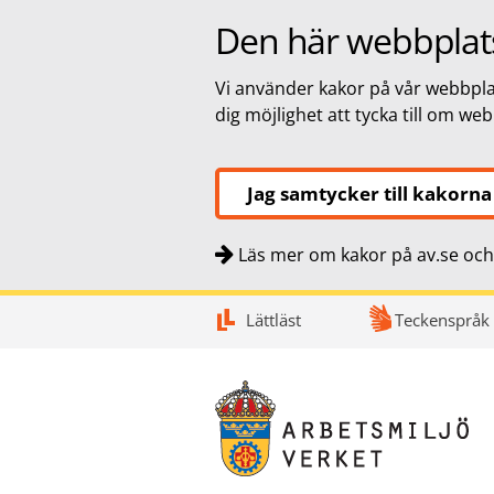
Den här webbplat
Vi använder kakor på vår webbplat
dig möjlighet att tycka till om we
Jag samtycker till kakorna
Läs mer om kakor på av.se och 
Snabbnavigering
Till
Till
Kontakt
Lättläst
Teckenspråk
navigationen
innehållet