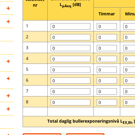
L
[dB]
nr
pAeq
Timmar
Minu
1
2
3
4
5
6
7
8
Total daglig bullerexponeringsnivå L
[
EX,8h