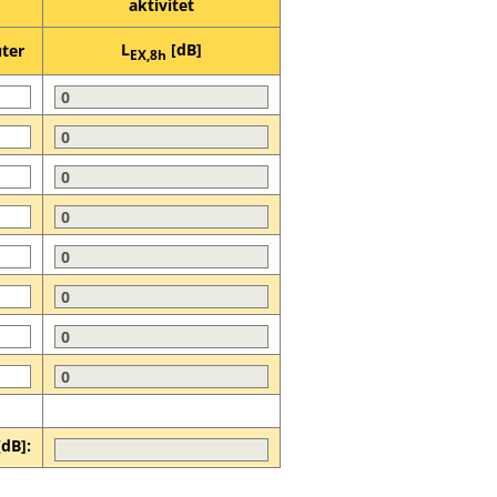
aktivitet
L
[dB]
ter
EX,8h
dB]: