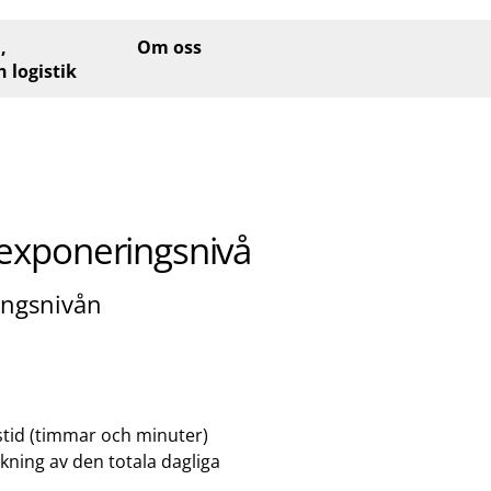
,
Om oss
h logistik
erexponeringsnivå
ingsnivån
gstid (timmar och minuter)
kning av den totala dagliga