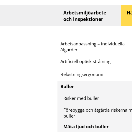
Huvudmeny
Arbetsmiljöarbete
Hä
och inspektioner
Sidomeny
Arbetsanpassning – individuella
åtgärder
Artificiell optisk strålning
Belastningsergonomi
Buller
Risker med buller
Förebygga och åtgärda riskerna 
buller
Mäta ljud och buller