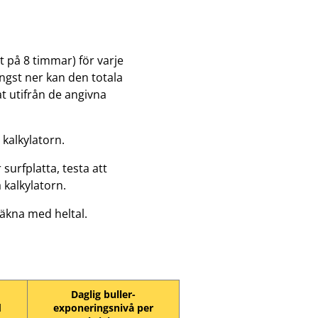
 på 8 timmar) för varje
ngst ner kan den totala
t utifrån de angivna
 kalkylatorn.
surfplatta, testa att
a kalkylatorn.
räkna med heltal.
Daglig buller-
d
exponeringsnivå per