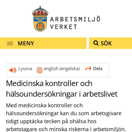
Snabbnavigering
Till
Till
Kontakt
navigationen
innehållet
MENY
SÖK
Lyssna
english
(engelska)
Dela
Medicinska kontroller och
hälsoundersökningar i arbetslivet
Med medicinska kontroller och
hälsoundersökningar kan du som arbetsgivare
tidigt upptäcka tecken på ohälsa hos
arbetstagare och minska riskerna i arbetsmiljön.