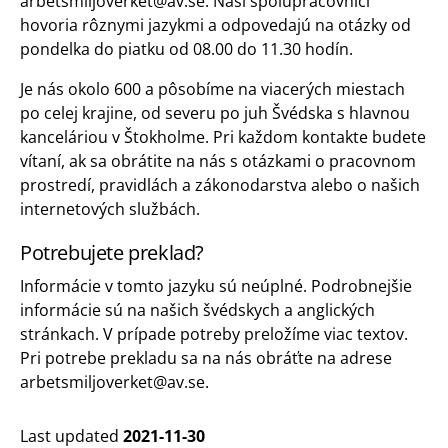
arbetsmiljoverket@av.se. Naši spolupracovníci
hovoria rôznymi jazykmi a odpovedajú na otázky od
pondelka do piatku od 08.00 do 11.30 hodín.
Je nás okolo 600 a pôsobíme na viacerých miestach
po celej krajine, od severu po juh Švédska s hlavnou
kanceláriou v Štokholme. Pri každom kontakte budete
vítaní, ak sa obrátite na nás s otázkami o pracovnom
prostredí, pravidlách a zákonodarstva alebo o našich
internetových službách.
Potrebujete preklad?
Informácie v tomto jazyku sú neúplné. Podrobnejšie
informácie sú na našich švédskych a anglických
stránkach. V prípade potreby preložíme viac textov.
Pri potrebe prekladu sa na nás obráťte na adrese
arbetsmiljoverket@av.se.
Last updated
2021-11-30