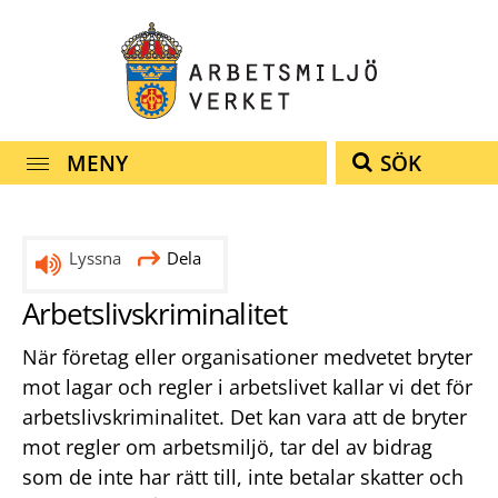
Snabbnavigering
Till
Till
Kontakt
navigationen
innehållet
MENY
SÖK
Lyssna
Dela
Arbetslivskriminalitet
När företag eller organisationer medvetet bryter
mot lagar och regler i arbetslivet kallar vi det för
arbetslivskriminalitet. Det kan vara att de bryter
mot regler om arbetsmiljö, tar del av bidrag
som de inte har rätt till, inte betalar skatter och