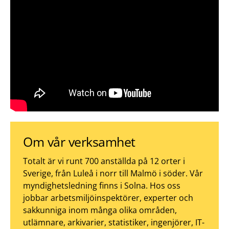
Om vår verksamhet
Totalt är vi runt 700 anställda på 12 orter i
Sverige, från Luleå i norr till Malmö i söder. Vår
myndighetsledning finns i Solna. Hos oss
jobbar arbetsmiljöinspektörer, experter och
sakkunniga inom många olika områden,
utlämnare, arkivarier, statistiker, ingenjörer, IT-