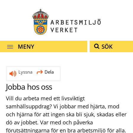
Snabbnavigering
Till
Till
Kontakt
navigationen
innehållet
MENY
SÖK
Lyssna
Dela
Jobba hos oss
Vill du arbeta med ett livsviktigt
samhällsuppdrag? Vi jobbar med hjärta, mod
och hjärna för att ingen ska bli sjuk, skadas eller
dö av jobbet. Var med och påverka
förutsättningarna för en bra arbetsmiljö för alla.