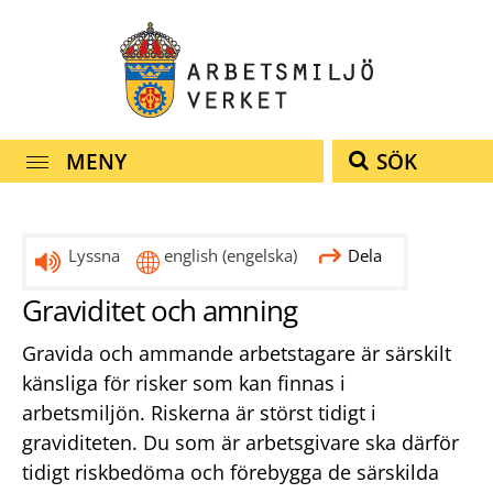
Snabbnavigering
Till
Till
Kontakt
navigationen
innehållet
MENY
SÖK
Lyssna
english
(engelska)
Dela
Graviditet och amning
Gravida och ammande arbetstagare är särskilt
känsliga för risker som kan finnas i
arbetsmiljön. Riskerna är störst tidigt i
graviditeten. Du som är arbetsgivare ska därför
tidigt riskbedöma och förebygga de särskilda