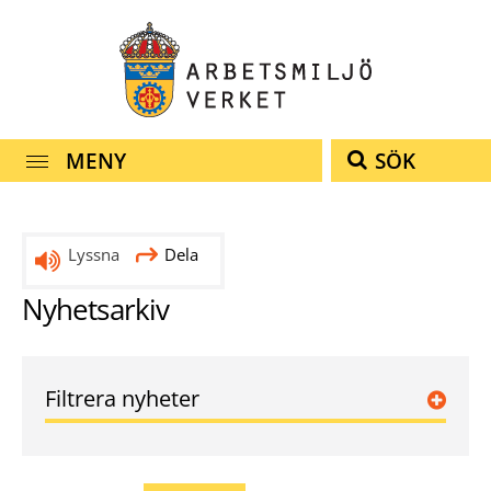
Snabbnavigering
Till
Till
Kontakt
navigationen
innehållet
MENY
SÖK
Lyssna
Dela
Nyhetsarkiv
Filtrera nyheter