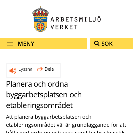
Snabbnavigering
Till
Till
Kontakt
navigationen
innehållet
MENY
SÖK
Lyssna
Dela
Planera och ordna
byggarbetsplatsen och
etableringsområdet
Att planera byggarbetsplatsen och
etableringsområdet väl är grundläggande för att
hålla god ordning och reda samt ha bra logistik.