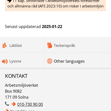
11 kap. Smittrisker i Arbetsmiljöverkets föreskrifter
och allmänna råd (AFS 2023:10) om risker i arbetsmiljön
Senast uppdaterad
2025-01-22
bottomnav
Lättläst
Teckenspråk
Lyssna
Other languages
KONTAKT
Arbetsmiljöverket
Box 9082
171 09 Solna
010-730 90 00