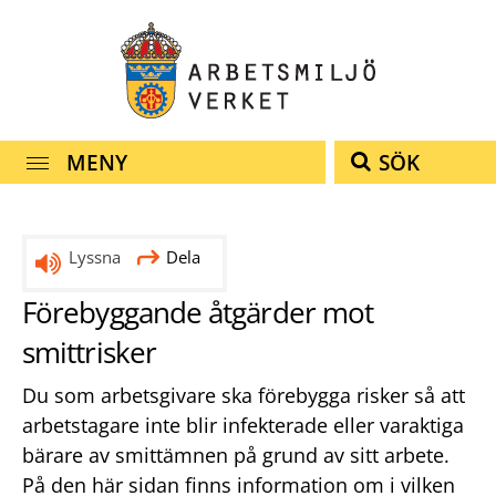
Snabbnavigering
Till
Till
Kontakt
navigationen
innehållet
MENY
SÖK
Lyssna
Dela
Förebyggande åtgärder mot
smittrisker
Du som arbetsgivare ska förebygga risker så att
arbetstagare inte blir infekterade eller varaktiga
bärare av smittämnen på grund av sitt arbete.
På den här sidan finns information om i vilken