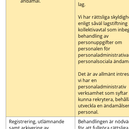
ändamål.
lag.
Vi har rättsliga skyldig
enligt såväl lagstiftnin
kollektivavtal som inbe
behandling av
personuppgifter om
personalen för
personaladministrativa
personalsociala ändamå
Det är av allmänt intres
vi har en
personaladministrativ
verksamhet som syftar ti
kunna rekrytera, behål
utveckla en ändamålsen
personal.
Registrering, utlämnande
Behandlingen är nödvä
samt arkivering av
för att fullgöra rättsliga