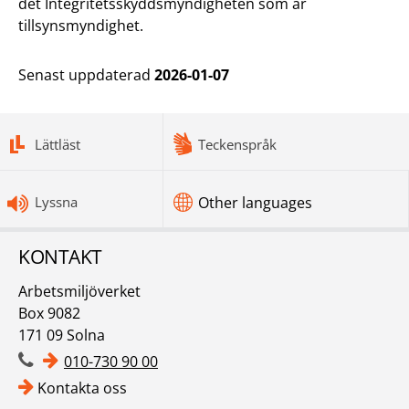
det Integritetsskyddsmyndigheten som är
tillsynsmyndighet.
Senast uppdaterad
2026-01-07
bottomnav
Lättläst
Teckenspråk
Lyssna
Other languages
KONTAKT
Arbetsmiljöverket
Box 9082
171 09 Solna
010-730 90 00
Kontakta oss