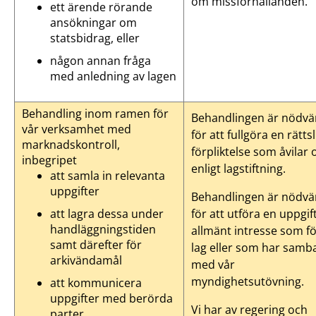
om missförhållanden.
ett ärende rörande
ansökningar om
statsbidrag, eller
någon annan fråga
med anledning av lagen
Behandling inom ramen för
Behandlingen är nödvä
vår verksamhet med
för att fullgöra en rättsl
marknadskontroll,
förpliktelse som åvilar 
inbegripet
enligt lagstiftning.
att samla in relevanta
uppgifter
Behandlingen är nödvä
för att utföra en uppgif
att lagra dessa under
handläggningstiden
allmänt intresse som fö
samt därefter för
lag eller som har samb
arkivändamål
med vår
myndighetsutövning.
att kommunicera
uppgifter med berörda
Vi har av regering och
parter