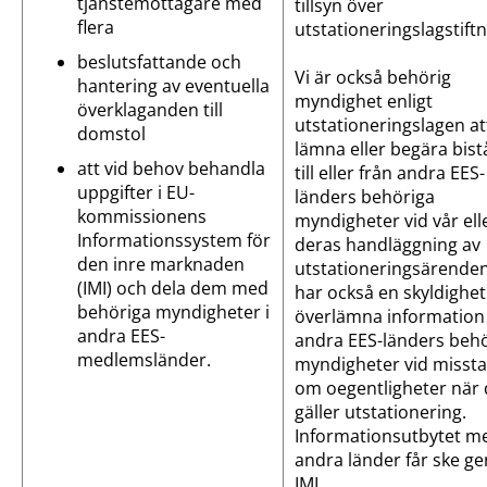
tjänstemottagare med
tillsyn över
flera
utstationeringslagstift
beslutsfattande och
Vi är också behörig
hantering av eventuella
myndighet enligt
överklaganden till
utstationeringslagen at
domstol
lämna eller begära bis
att vid behov behandla
till eller från andra EES-
uppgifter i EU-
länders behöriga
kommissionens
myndigheter vid vår ell
Informationssystem för
deras handläggning av
den inre marknaden
utstationeringsärenden
(IMI) och dela dem med
har också en skyldighet
behöriga myndigheter i
överlämna information t
andra EES-
andra EES-länders beh
medlemsländer.
myndigheter vid misst
om oegentligheter när 
gäller utstationering.
Informationsutbytet m
andra länder får ske g
IMI.