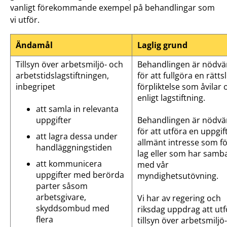
vanligt förekommande exempel på behandlingar som
vi utför.
Ändamål
Laglig grund
Tillsyn över arbetsmiljö- och
Behandlingen är nödvä
arbetstidslagstiftningen,
för att fullgöra en rättsl
inbegripet
förpliktelse som åvilar 
enligt lagstiftning.
att samla in relevanta
uppgifter
Behandlingen är nödvä
för att utföra en uppgif
att lagra dessa under
allmänt intresse som fö
handläggningstiden
lag eller som har samb
att kommunicera
med vår
uppgifter med berörda
myndighetsutövning.
parter såsom
arbetsgivare,
Vi har av regering och
skyddsombud med
riksdag uppdrag att utf
flera
tillsyn över arbetsmiljö