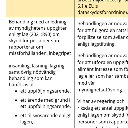
6.1 e EU:s
dataskyddsförordning)
Behandling med anledning
Behandlingen är nödvä
av myndighetens uppgifter
för att fullgöra en rättsl
enligt lag (2021:890) om
förpliktelse som åvilar 
skydd för personer som
enligt lagstiftning.
rapporterar om
missförhållanden, inbegripet
Behandlingen är nödvä
för att utföra en uppgif
insamling, läsning, lagring
allmänt intresse som fö
samt övrig nödvändig
lag eller som har samb
behandling som kan
med vår
hänföras till
myndighetsutövning.
ett uppföljningsärende,
ett ärende med grund i
Vi har av regering och
ett uppföljningsärende,
riksdag ett antal uppgif
enligt lagen om skydd f
ett tillsynsärende enligt
personer som rapporte
lagen,