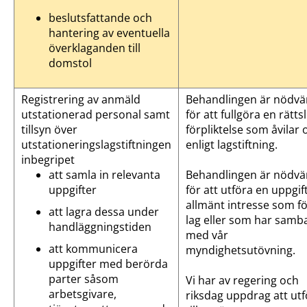
beslutsfattande och
hantering av eventuella
överklaganden till
domstol
Registrering av anmäld
Behandlingen är nödvä
utstationerad personal samt
för att fullgöra en rättsl
tillsyn över
förpliktelse som åvilar 
utstationeringslagstiftningen
enligt lagstiftning.
inbegripet
att samla in relevanta
Behandlingen är nödvä
uppgifter
för att utföra en uppgif
allmänt intresse som fö
att lagra dessa under
lag eller som har samb
handläggningstiden
med vår
att kommunicera
myndighetsutövning.
uppgifter med berörda
parter såsom
Vi har av regering och
arbetsgivare,
riksdag uppdrag att utf