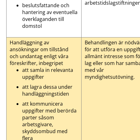
arbetstidslagstiftningen
beslutsfattande och
hantering av eventuella
överklaganden till
domstol
Handläggning av
Behandlingen är nödvä
ansökningar om tillstånd
för att utföra en uppgif
och undantag enligt våra
allmänt intresse som fö
föreskrifter, inbegripet
lag eller som har samb
att samla in relevanta
med vår
uppgifter
myndighetsutövning.
att lagra dessa under
handläggningstiden
att kommunicera
uppgifter med berörda
parter såsom
arbetsgivare,
skyddsombud med
flera