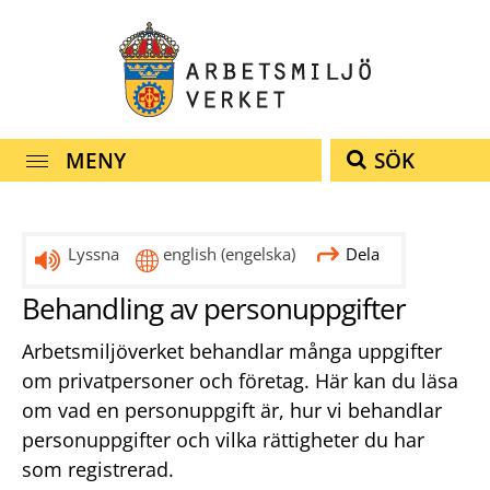
Snabbnavigering
Till
Till
Kontakt
navigationen
innehållet
MENY
SÖK
Lyssna
english
(engelska)
Dela
Behandling av personuppgifter
Arbetsmiljöverket behandlar många uppgifter
om privatpersoner och företag. Här kan du läsa
om vad en personuppgift är, hur vi behandlar
personuppgifter och vilka rättigheter du har
som registrerad.