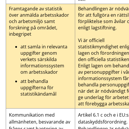
Framtagande av statistik
Behandlingen är nödvä
över anmälda arbetsskador
för att fullgöra en rättsl
och arbetsmiljö samt
förpliktelse som åvilar 
forskning på området,
enligt lagstiftning.
inbegripet
Vi är officiell
att samla in relevanta
statistikmyndighet enli
uppgifter genom
lagen och förordninge
verkets särskilda
den officiella statistiken
informationssystem
Enligt lagen om behand
om arbetsskador
av personuppgifter i vå
informationssystem får
att behandla
behandla personuppgif
uppgifterna för
när det är nödvändigt f
statistikändamål
ge underlag för arbete
att förebygga arbetssk
Kommunikation med
Artikel 6.1 c och e i EU:s
allmänheten, besvarande av
dataskyddsförordning.
frågor samt hantering av
Behandlingen är nödvä