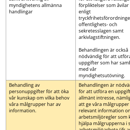
myndighetens allmänna
förpliktelser som åvilar
handlingar
enligt
tryckfrihetsförordninge
offentlighets- och
sekretesslagen samt
arkivlagstiftningen.
Behandlingen är också
nödvändig för att utför
uppgifter som har sa
med vår
myndighetsutövning.
Behandling av
Behandlingen är nödvä
personuppgifter för att öka
för att utföra en uppgif
vår kunskap om vilka behov
allmänt intresse, nämli
våra målgrupper har av
att ge våra målgrupper
information.
relevant information o
arbetsmiljöregler som 
hjälpa målgrupperna i s
arbetsmiljöarbete (jfr ar