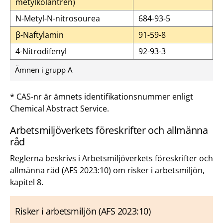
metylkolantren)
N-Metyl-N-nitrosourea
684-93-5
β-Naftylamin
91-59-8
4-Nitrodifenyl
92-93-3
Ämnen i grupp A
* CAS-nr är ämnets identifikationsnummer enligt
Chemical Abstract Service.
Arbetsmiljöverkets föreskrifter och allmänna
råd
Reglerna beskrivs i Arbetsmiljöverkets föreskrifter och
allmänna råd (AFS 2023:10) om risker i arbetsmiljön,
kapitel 8.
Risker i arbetsmiljön (AFS 2023:10)