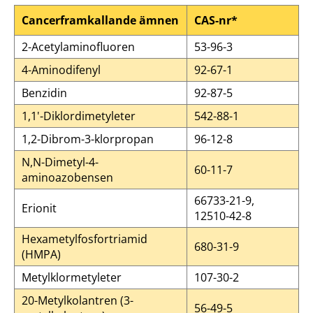
Cancerframkallande ämnen
CAS-nr*
2-Acetylaminofluoren
53-96-3
4-Aminodifenyl
92-67-1
Benzidin
92-87-5
1,1'-Diklordimetyleter
542-88-1
1,2-Dibrom-3-klorpropan
96-12-8
N,N-Dimetyl-4-
60-11-7
aminoazobensen
66733-21-9,
Erionit
12510-42-8
Hexametylfosfortriamid
680-31-9
(HMPA)
Metylklormetyleter
107-30-2
20-Metylkolantren (3-
56-49-5