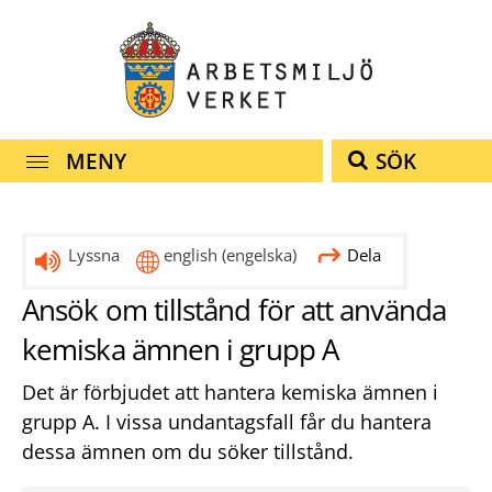
Snabbnavigering
Till
Till
Kontakt
navigationen
innehållet
MENY
SÖK
Lyssna
english
(engelska)
Dela
Ansök om tillstånd för att använda
kemiska ämnen i grupp A
Det är förbjudet att hantera kemiska ämnen i
grupp A. I vissa undantagsfall får du hantera
dessa ämnen om du söker tillstånd.