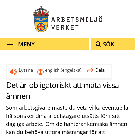
Snabbnavigering
Till
Till
Kontakt
navigationen
innehållet
MENY
SÖK
Lyssna
english
(engelska)
Dela
Det är obligatoriskt att mäta vissa
ämnen
Som arbetsgivare måste du veta vilka eventuella
hälsorisker dina arbetstagare utsätts för i sitt
dagliga arbete. Om de hanterar kemiska ämnen
kan du behöva utföra mätningar för att