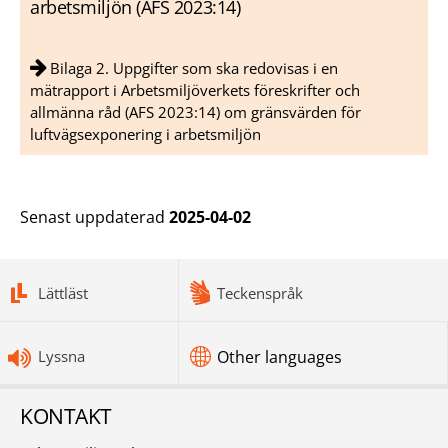
arbetsmiljön (AFS 2023:14)
Bilaga 2. Uppgifter som ska redovisas i en
mätrapport i Arbetsmiljöverkets föreskrifter och
allmänna råd (AFS 2023:14) om gränsvärden för
luftvägsexponering i arbetsmiljön
Senast uppdaterad
2025-04-02
bottomnav
Lättläst
Teckenspråk
Lyssna
Other languages
KONTAKT