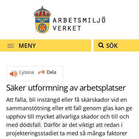
Snabbnavigering
Till
Till
Kontakt
navigationen
innehållet
MENY
SÖK
Lyssna
Dela
Säker utformning av arbetsplatser
Att falla, bli instängd eller få skärskador vid en
sammanstötning eller ett fall genom glas kan ge
upphov till mycket allvarliga skador och till och
med dödsfall. Därför är det viktigt att redan i
projekteringsstadiet ta med så många faktorer