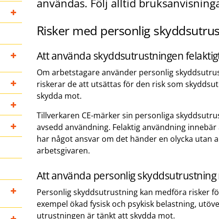
användas. Följ alltid bruksanvisning
Risker med personlig skyddsutru
Att använda skyddsutrustningen felaktig
Om arbetstagare använder personlig skyddsutrust
riskerar de att utsättas för den risk som skyddsu
skydda mot.
Tillverkaren CE-märker sin personliga skyddsutru
avsedd användning. Felaktig användning innebär at
har något ansvar om det händer en olycka utan a
arbetsgivaren.
Att använda personlig skyddsutrustning
Personlig skyddsutrustning kan medföra risker för
exempel ökad fysisk och psykisk belastning, utöv
utrustningen är tänkt att skydda mot.