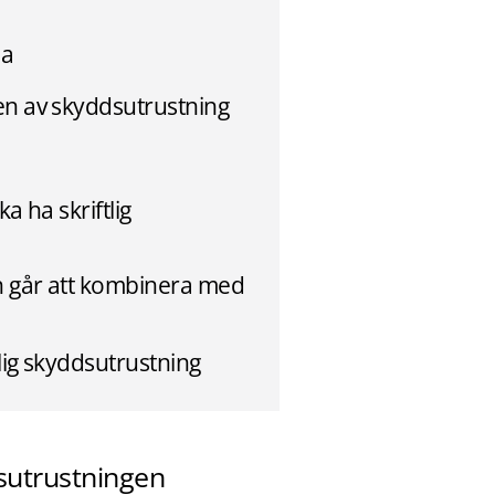
na
en av skyddsutrustning
a ha skriftlig
n går att kombinera med
lig skyddsutrustning
sutrustningen