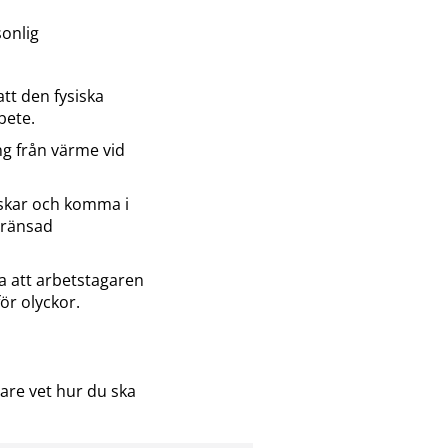
onlig
tt den fysiska
bete.
ng från värme vid
skar och komma i
gränsad
a att arbetstagaren
för olyckor.
gare vet hur du ska