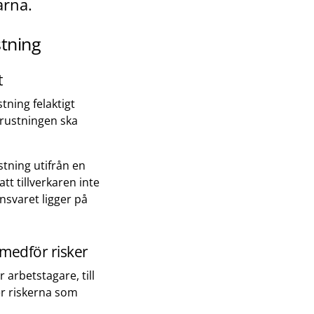
arna.
stning
t
ning felaktigt
trustningen ska
stning utifrån en
t tillverkaren inte
nsvaret ligger på
 medför risker
 arbetstagare, till
er riskerna som