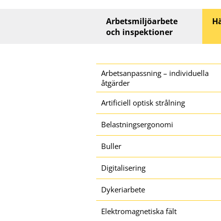
Huvudmeny
Arbetsmiljöarbete
Hä
och inspektioner
Sidomeny
Arbetsanpassning – individuella
åtgärder
Artificiell optisk strålning
Belastningsergonomi
Buller
Digitalisering
Dykeriarbete
Elektromagnetiska fält