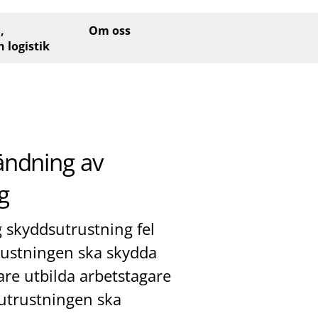
,
Om oss
h logistik
ändning av
g
 skyddsutrustning fel
trustningen ska skydda
re utbilda arbetstagare
 utrustningen ska