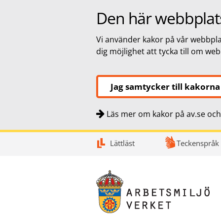
Den här webbplat
Vi använder kakor på vår webbplat
dig möjlighet att tycka till om we
Jag samtycker till kakorna
Läs mer om kakor på av.se och 
Snabbnavigering
Till
Till
Kontakt
Lättläst
Teckenspråk
navigationen
innehållet