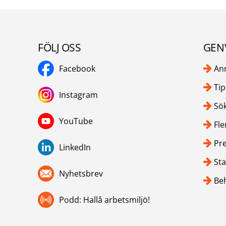
FÖLJ OSS
GEN
Facebook
An
Tip
Instagram
Sök
YouTube
Fle
Pr
LinkedIn
Sta
Nyhetsbrev
Be
Podd: Hallå arbetsmiljö!