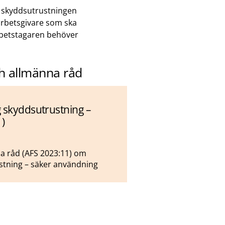
a skyddsutrustningen
arbetsgivare som ska
rbetstagaren behöver
ch allmänna råd
g skyddsutrustning –
)
na råd (AFS 2023:11) om
stning – säker användning