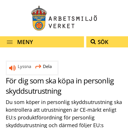
Snabbnavigering
Till
Till
Kontakt
navigationen
innehållet
MENY
SÖK
Lyssna
Dela
För dig som ska köpa in personlig
skyddsutrustning
Du som köper in personlig skyddsutrustning ska
kontrollera att utrustningen är CE-märkt enligt
EU:s produktförordning för personlig
skyddsutrustning och därmed följer EU:s