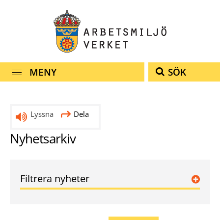
Snabbnavigering
Till
Till
Kontakt
navigationen
innehållet
MENY
SÖK
Lyssna
Dela
Nyhetsarkiv
Filtrera nyheter