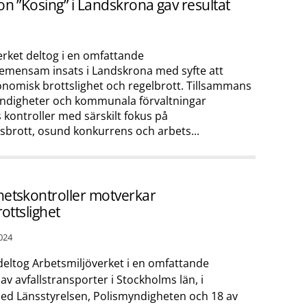
n ”Kosing” i Landskrona gav resultat
erket deltog i en omfattande
mensam insats i Landskrona med syfte att
nomisk brottslighet och regelbrott. Tillsammans
ndigheter och kommunala förvaltningar
kontroller med särskilt fokus på
sbrott, osund konkurrens och arbets...
etskontroller motverkar
rottslighet
024
deltog Arbetsmiljöverket i en omfattande
 av avfallstransporter i Stockholms län, i
d Länsstyrelsen, Polismyndigheten och 18 av