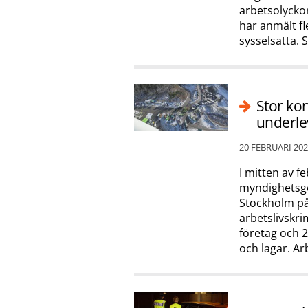
arbetsolyckor.
har anmält fl
sysselsatta. 
Stor kon
underle
20 FEBRUARI 20
I mitten av 
myndighetsge
Stockholm på 
arbetslivskri
företag och 2
och lagar. Arb