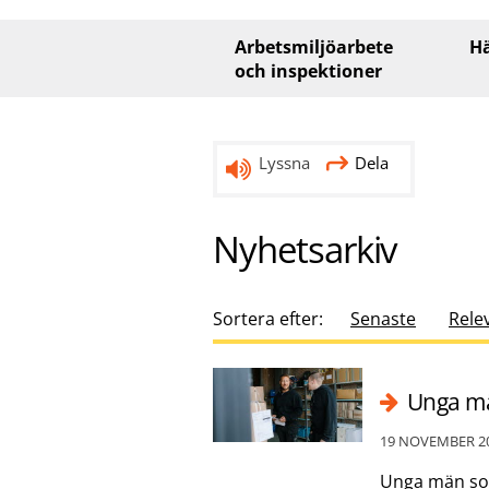
Huvudmeny
Arbetsmiljöarbete
Hä
och inspektioner
Lyssna
Dela
Nyhetsarkiv
Sortera efter:
Senaste
Rele
Unga mä
19 NOVEMBER 2
Unga män som