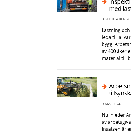
Inspekti
med las
3 SEPTEMBER 20
Lastning och
leda till all
bygg. Arbets
av 400 åkeri
material till
Arbetsmi
tillsyn
3 MAJ 2024
Nu inleder Ar
av arbetsgiv
Insatsen är 