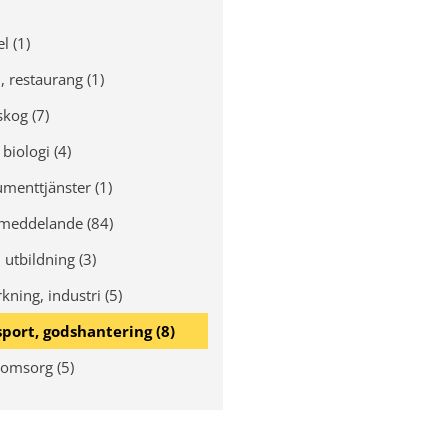
l (1)
, restaurang (1)
skog (7)
biologi (4)
menttjänster (1)
meddelande (84)
 utbildning (3)
rkning, industri (5)
port, godshantering (8)
 omsorg (5)