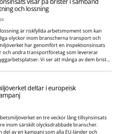
onsinsats visar på brister i samband
tning och lossning
24
 lossning är riskfyllda arbetsmoment som kan
varliga olyckor inom branscherna transport och
miljöverket har genomfört en inspektionsinsats
er och andra transportföretag som levererar
 byggarbetsplatser. Vi ser att många av dem brist...
ljöverket deltar i europeisk
skampanj
betsmiljöverket en tre veckor lång tillsynsinsats
are inom särskilt olycksdrabbade branscher.
en del av en kampanj som alla EU-länder och