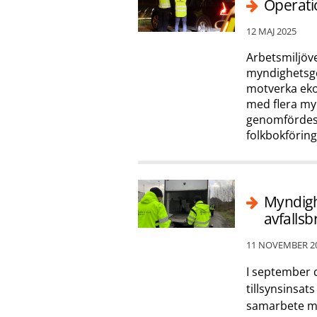
Operatio
12 MAJ 2025
Arbetsmiljöv
myndighetsge
motverka eko
med flera my
genomfördes 
folkbokföring
Myndigh
avfallsb
11 NOVEMBER 2
I september 
tillsynsinsats
samarbete me