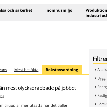
lsa och säkerhet
Inomhusmiljö
Produktion
industri oc
Filtr
vans
Mest besökta
Bokstavsordning
Alla k
Bygg,
Energi
n mest olycksdrabbade på jobbet
Fastig
025
Försv
 grupp är mer utsatta när det gäller