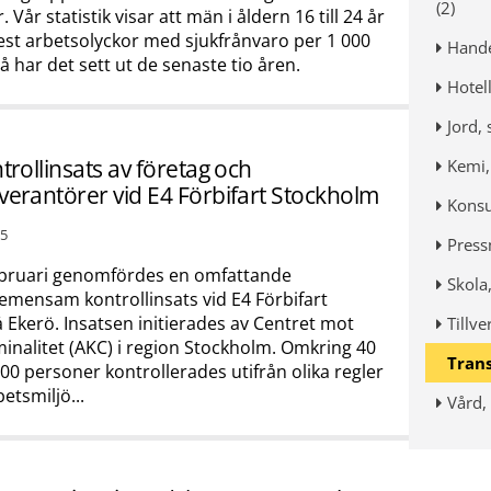
(2)
 Vår statistik visar att män i åldern 16 till 24 år
est arbetsolyckor med sjukfrånvaro per 1 000
Hande
Så har det sett ut de senaste tio åren.
Hotell
Jord, 
trollinsats av företag och
Kemi, 
verantörer vid E4 Förbifart Stockholm
Konsu
25
Press
februari genomfördes en omfattande
Skola,
mensam kontrollinsats vid E4 Förbifart
Ekerö. Insatsen initierades av Centret mot
Tillve
minalitet (AKC) i region Stockholm. Omkring 40
Trans
00 personer kontrollerades utifrån olika regler
etsmiljö...
Vård,