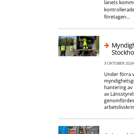
länets kommun
kontrollerade
företagen...
Myndighe
Stockh
3 OKTOBER 2024
Under förra
myndighetsg
hantering av 
av Länsstyre
genomfördes
arbetslivskri