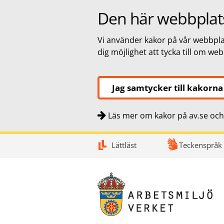
Den här webbplat
Vi använder kakor på vår webbplat
dig möjlighet att tycka till om we
Jag samtycker till kakorna
Läs mer om kakor på av.se och 
Snabbnavigering
Till
Till
Kontakt
Lättläst
Teckenspråk
navigationen
innehållet