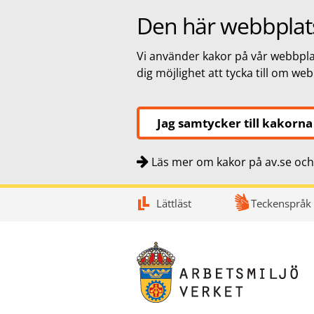
Den här webbplat
Vi använder kakor på vår webbplat
dig möjlighet att tycka till om we
Jag samtycker till kakorna
Läs mer om kakor på av.se och 
Snabbnavigering
Till
Till
Kontakt
Lättläst
Teckenspråk
navigationen
innehållet