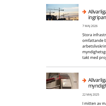
Allvarli
ingripa
7 MAJ 2026
Stora infrast
omfattande br
arbetslivskri
myndighetsge
takt med pro
Allvarli
myndigh
22 MAJ 2025
I mitten av 