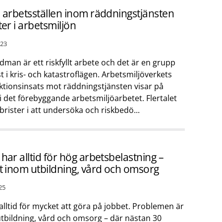
6 arbetsställen inom räddningstjänsten
ter i arbetsmiljön
23
dman är ett riskfyllt arbete och det är en grupp
st i kris- och katastroflägen. Arbetsmiljöverkets
ktionsinsats mot räddningstjänsten visar på
 i det förebyggande arbetsmiljöarbetet. Flertalet
brister i att undersöka och riskbedö...
har alltid för hög arbetsbelastning –
st inom utbildning, vård och omsorg
25
 alltid för mycket att göra på jobbet. Problemen är
utbildning, vård och omsorg – där nästan 30