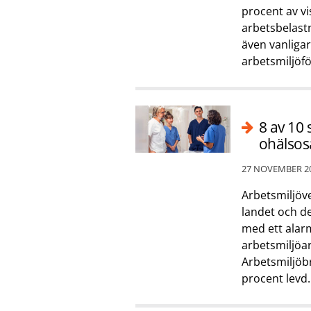
procent av v
arbetsbelastn
även vanliga
arbetsmiljöfö
8 av 10 
ohälsos
27 NOVEMBER 2
Arbetsmiljöve
landet och de
med ett alarm
arbetsmiljöar
Arbetsmiljöb
procent levd..