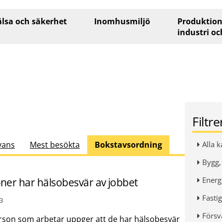
lsa och säkerhet
Inomhusmiljö
Produktion
industri oc
Filtr
vans
Mest besökta
Bokstavsordning
Alla k
Bygg,
Energi
oner har hälsobesvär av jobbet
Fastig
3
Försv
erson som arbetar uppger att de har hälsobesvär