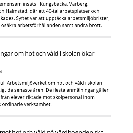
mensam insats i Kungsbacka, Varberg,
h Halmstad, där ett 40-tal arbetsplatser och
kades. Syftet var att upptäcka arbetsmiljöbrister,
, osäkra arbetsförhållanden samt andra brott.
ngar om hot och våld i skolan ökar
4
ill Arbetsmiljöverket om hot och våld i skolan
tigt de senaste åren. De flesta anmälningar gäller
d från elever riktade mot skolpersonal inom
 ordinarie verksamhet.
 mot hot och våld på vårdboenden ska