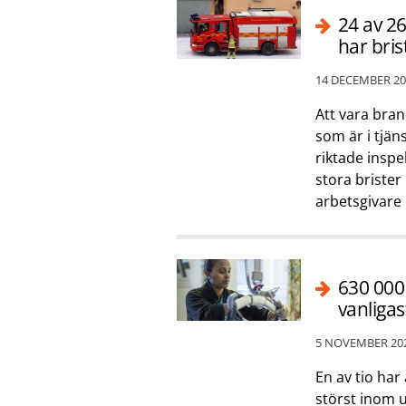
24 av 2
har bris
14 DECEMBER 20
Att vara bran
som är i tjän
riktade inspe
stora brister
arbetsgivare 
630 000 
vanliga
5 NOVEMBER 20
En av tio har
störst inom 