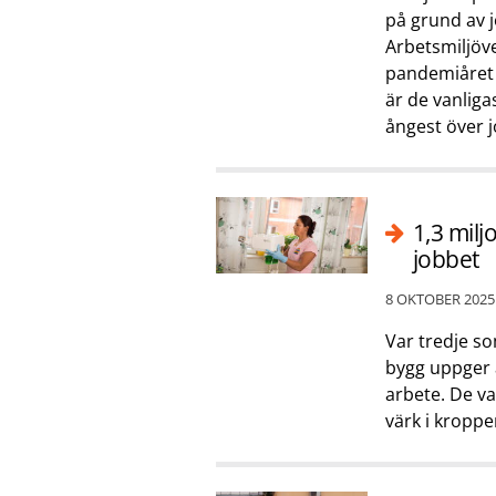
på grund av j
Arbetsmiljöv
pandemiåret 2
är de vanliga
ångest över j
1,3 mil
jobbet
8 OKTOBER 2025
Var tredje s
bygg uppger 
arbete. De va
värk i kroppe