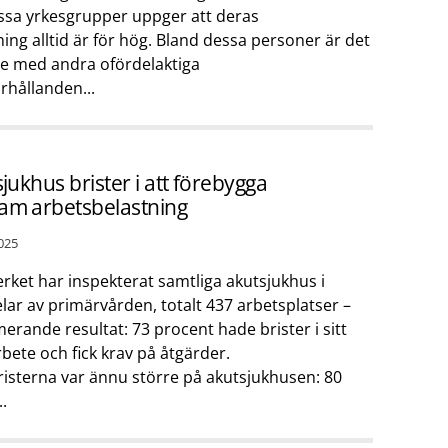
issa yrkesgrupper uppger att deras
ing alltid är för hög. Bland dessa personer är det
re med andra ofördelaktiga
rhållanden...
sjukhus brister i att förebygga
am arbetsbelastning
025
rket har inspekterat samtliga akutsjukhus i
lar av primärvården, totalt 437 arbetsplatser –
erande resultat: 73 procent hade brister i sitt
bete och fick krav på åtgärder.
risterna var ännu större på akutsjukhusen: 80
.