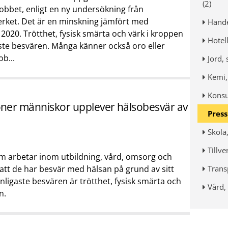
(2)
obbet, enligt en ny undersökning från
erket. Det är en minskning jämfört med
Hande
020. Trötthet, fysisk smärta och värk i kroppen
Hotell
ste besvären. Många känner också oro eller
ob...
Jord, 
Kemi, 
Konsu
joner människor upplever hälsobesvär av
Pres
Skola,
Tillve
om arbetar inom utbildning, vård, omsorg och
Trans
att de har besvär med hälsan på grund av sitt
nligaste besvären är trötthet, fysisk smärta och
Vård,
n.