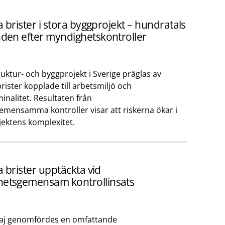
ga brister i stora byggprojekt – hundratals
nden efter myndighetskontroller
ruktur- och byggprojekt i Sverige präglas av
ister kopplade till arbetsmiljö och
minalitet. Resultaten från
mensamma kontroller visar att riskerna ökar i
jektens komplexitet.
ga brister upptäckta vid
etsgemensam kontrollinsats
maj genomfördes en omfattande