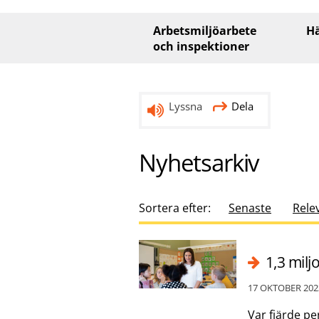
Huvudmeny
Arbetsmiljöarbete
Hä
och inspektioner
Lyssna
Dela
Nyhetsarkiv
Sortera efter:
Senaste
Rele
1,3 milj
17 OKTOBER 202
Var fjärde p