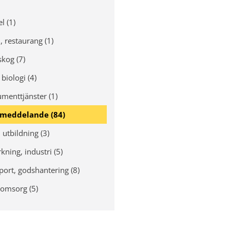
l (1)
, restaurang (1)
skog (7)
biologi (4)
menttjänster (1)
smeddelande (84)
 utbildning (3)
rkning, industri (5)
port, godshantering (8)
 omsorg (5)