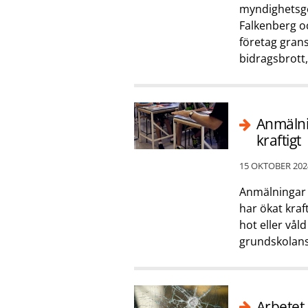
myndighetsge
Falkenberg oc
företag grans
bidragsbrott
Anmälni
kraftigt
15 OKTOBER 202
Anmälningar t
har ökat kraf
hot eller vål
grundskolans
Arbetet