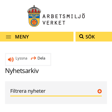
Snabbnavigering
Till
Till
Kontakt
navigationen
innehållet
MENY
SÖK
Lyssna
Dela
Nyhetsarkiv
Filtrera nyheter