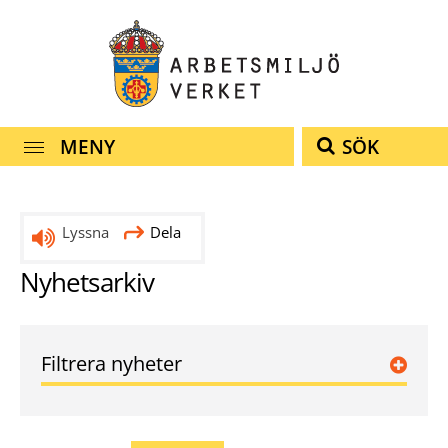
Snabbnavigering
Till
Till
Kontakt
navigationen
innehållet
MENY
SÖK
Lyssna
Dela
Nyhetsarkiv
Filtrera nyheter