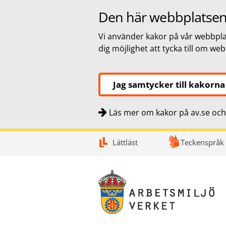
Den här webbplatsen
Vi använder kakor på vår webbplat
dig möjlighet att tycka till om we
Jag samtycker till kakorna
Läs mer om kakor på av.se och 
Snabbnavigering
Till
Till
Kontakt
Lättläst
Teckenspråk
navigationen
innehållet