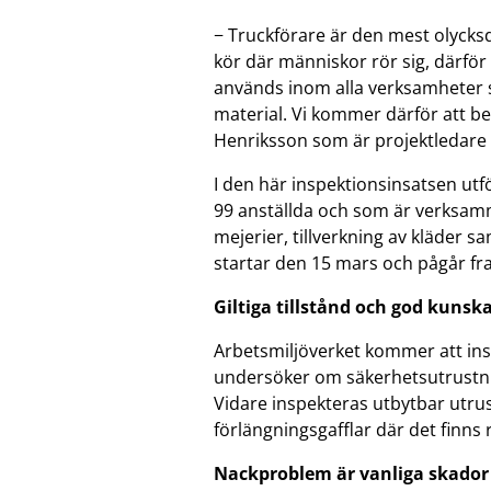
− Truckförare är den mest olyck
kör där människor rör sig, därför 
används inom alla verksamheter s
material. Vi kommer därför att b
Henriksson som är projektledare fö
I den här inspektionsinsatsen utfö
99 anställda och som är verksam
mejerier, tillverkning av kläder s
startar den 15 mars och pågår fram
Giltiga tillstånd och god kunsk
Arbetsmiljöverket kommer att in
undersöker om säkerhetsutrustnin
Vidare inspekteras utbytbar utru
förlängningsgafflar där det finns 
Nackproblem är vanliga skador