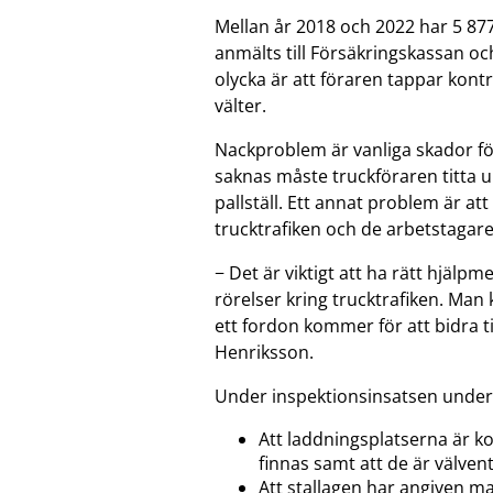
Mellan år 2018 och 2022 har 5 877
anmälts till Försäkringskassan och d
olycka är att föraren tappar kontr
välter.
Nackproblem är vanliga skador fö
saknas måste truckföraren titta up
pallställ. Ett annat problem är at
trucktrafiken och de arbetstagare s
− Det är viktigt att ha rätt hjälp
rörelser kring trucktrafiken. Man 
ett fordon kommer för att bidra t
Henriksson.
Under inspektionsinsatsen unders
Att laddningsplatserna är 
finnas samt att de är välvent
Att stallagen har angiven ma