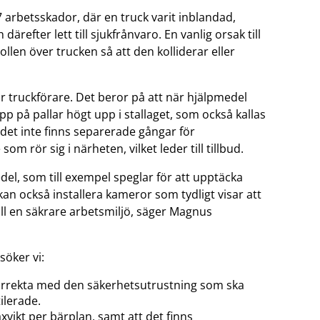
 arbetsskador, där en truck varit inblandad,
ärefter lett till sjukfrånvaro. En vanlig orsak till
ollen över trucken så att den kolliderar eller
r truckförare. Det beror på att när hjälpmedel
p på pallar högt upp i stallaget, som också kallas
t det inte finns separerade gångar för
om rör sig i närheten, vilket leder till tillbud.
medel, som till exempel speglar för att upptäcka
kan också installera kameror som tydligt visar att
ill en säkrare arbetsmiljö, säger Magnus
öker vi:
korrekta med den säkerhetsutrustning som ska
ilerade.
xvikt per bärplan, samt att det finns