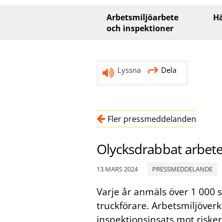
Huvudmeny
Arbetsmiljöarbete
Hä
och inspektioner
Lyssna
Dela
Fler pressmeddelanden
Olycksdrabbat arbete
13 MARS 2024
PRESSMEDDELANDE
Varje år anmäls över 1 000 s
truckförare. Arbetsmiljöver
inspektionsinsats mot risker 