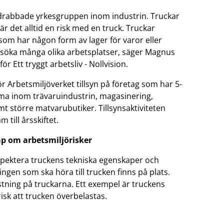
sdrabbade yrkesgruppen inom industrin. Truckar
är det alltid en risk med en truck. Truckar
om har någon form av lager för varor eller
esöka många olika arbetsplatser, säger Magnus
r Ett tryggt arbetsliv - Nollvision.
r Arbetsmiljöverket tillsyn på företag som har 5-
ma inom trävaruindustrin, magasinering,
amt större matvarubutiker. Tillsynsaktiviteten
 till årsskiftet.
ap om arbetsmiljörisker
spektera truckens tekniska egenskaper och
gen som ska höra till trucken finns på plats.
stning på truckarna. Ett exempel är truckens
risk att trucken överbelastas.