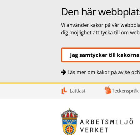
Den här webbplat
Vi använder kakor på vår webbplat
dig möjlighet att tycka till om we
Jag samtycker till kakorna
Läs mer om kakor på av.se och 
Snabbnavigering
Till
Till
Kontakt
Lättläst
Teckenspråk
navigationen
innehållet