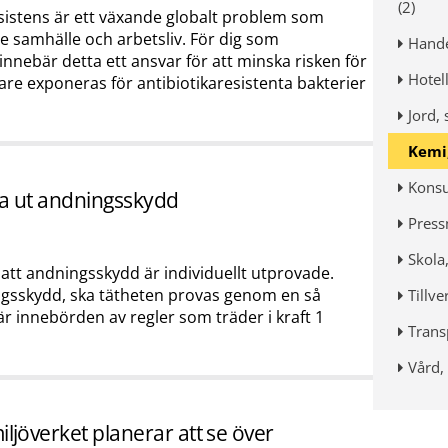
(2)
sistens är ett växande globalt problem som
e samhälle och arbetsliv. För dig som
Hande
innebär detta ett ansvar för att minska risken för
Hotell
are exponeras för antibiotikaresistenta bakterier
Jord, 
Kemi,
Konsu
va ut andningsskydd
Press
Skola,
 att andningsskydd är individuellt utprovade.
ngsskydd, ska tätheten provas genom en så
Tillve
är innebörden av regler som träder i kraft 1
Trans
Vård,
ljöverket planerar att se över