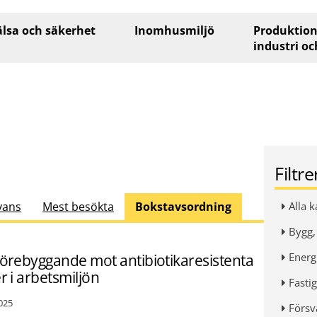
lsa och säkerhet
Inomhusmiljö
Produktion
industri oc
Filtr
vans
Mest besökta
Bokstavsordning
Alla k
Bygg,
Energi
förebyggande mot antibiotikaresistenta
r i arbetsmiljön
Fastig
025
Försv