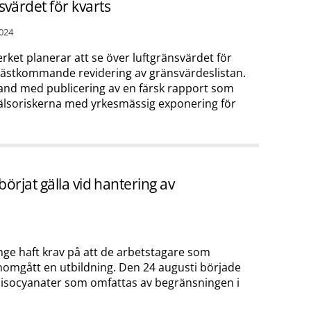
svärdet för kvarts
024
rket planerar att se över luftgränsvärdet för
 nästkommande revidering av gränsvärdeslistan.
and med publicering av en färsk rapport som
älsoriskerna med yrkesmässig exponering för
örjat gälla vid hantering av
änge haft krav på att de arbetstagare som
nomgått en utbildning. Den 24 augusti började
diisocyanater som omfattas av begränsningen i