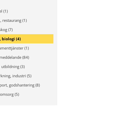
l (1)
, restaurang (1)
skog (7)
 biologi (4)
menttjänster (1)
meddelande (84)
 utbildning (3)
rkning, industri (5)
port, godshantering (8)
 omsorg (5)