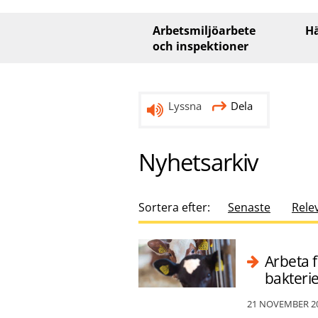
Huvudmeny
Arbetsmiljöarbete
Hä
och inspektioner
Lyssna
Dela
Nyhetsarkiv
Sortera efter:
Senaste
Rele
Arbeta 
bakterie
21 NOVEMBER 2