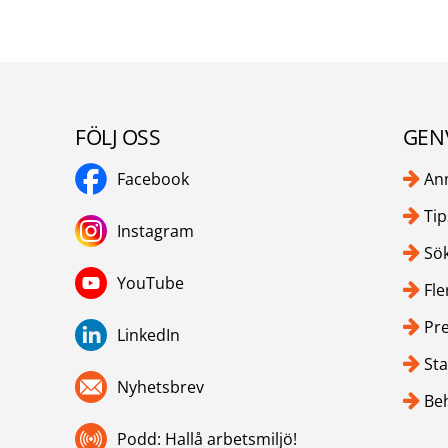
FÖLJ OSS
GEN
Facebook
An
Tip
Instagram
Sök
YouTube
Fle
Pr
LinkedIn
Sta
Nyhetsbrev
Be
Podd: Hallå arbetsmiljö!