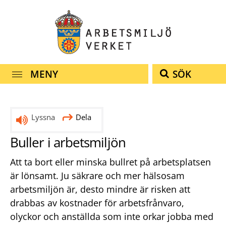
Snabbnavigering
Till
Till
Kontakt
navigationen
innehållet
MENY
SÖK
Lyssna
Dela
Buller i arbetsmiljön
Att ta bort eller minska bullret på arbetsplatsen
är lönsamt. Ju säkrare och mer hälsosam
arbetsmiljön är, desto mindre är risken att
drabbas av kostnader för arbetsfrånvaro,
olyckor och anställda som inte orkar jobba med