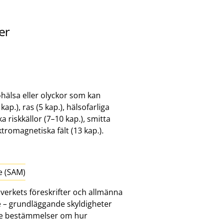
er
ohälsa eller olyckor som kan
 kap.), ras (5 kap.), hälsofarliga
a riskkällor (7–10 kap.), smitta
ektromagnetiska fält (13 kap.).
e (SAM)
överkets föreskrifter och allmänna
e – grundläggande skyldigheter
nde bestämmelser om hur