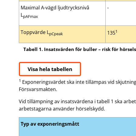
Maximal A-vägd ljudtrycksnivå
-
L
pAFmax
1
Toppvärde L
135
pCpeak
Tabell 1. Insatsvärden för buller – risk för hörsel
Visa hela tabellen
1
Exponeringsvärdet ska inte tillämpas vid skjutnin
Försvarsmakten.
Vid tillämpning av insatsvärdena i tabell 1 ska arbet
arbetstagarna använder hörselskydd.
Typ av exponeringsmått