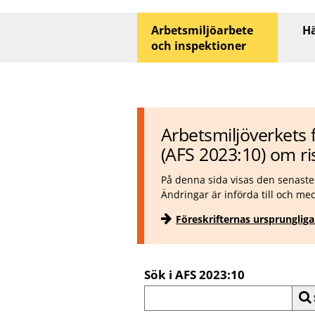
Huvudmeny
Arbetsmiljöarbete
Hä
och inspektioner
Arbetsmiljöverkets 
(AFS 2023:10) om ri
På denna sida visas den senaste 
Ändringar är införda till och me
Föreskrifternas ursprungliga 
Sök i AFS 2023:10