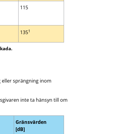
115
1
135
skada.
g eller sprängning inom
sgivaren inte ta hänsyn till om
Gränsvärden
[dB]