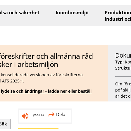
lsa och säkerhet
Inomhusmiljö
Produktion
industri oc
föreskrifter och allmänna råd
Doku
sker i arbetsmiljön
Typ:
Kon
Struktu
konsoliderade versionen av föreskrifterna.
d AFS 2025:1.
Om föres
pdf skil
lydelse och ändringar - ladda ner eller beställ
är det d
Lyssna
Dela
Sök