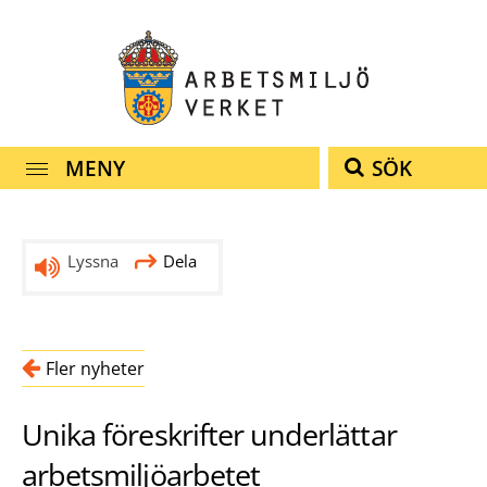
Snabbnavigering
Till
Till
Kontakt
navigationen
innehållet
MENY
SÖK
Lyssna
Dela
Fler nyheter
Unika föreskrifter underlättar
arbetsmiljöarbetet