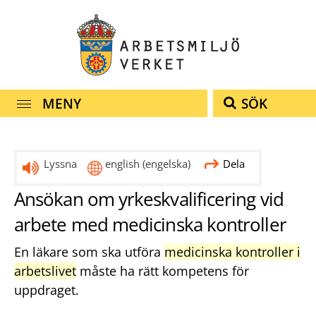
Snabbnavigering
Till
Till
Kontakt
navigationen
innehållet
MENY
SÖK
Lyssna
english
(engelska)
Dela
Ansökan om yrkeskvalificering vid
arbete med medicinska kontroller
En läkare som ska utföra
medicinska kontroller i
arbetslivet
måste ha rätt kompetens för
uppdraget.