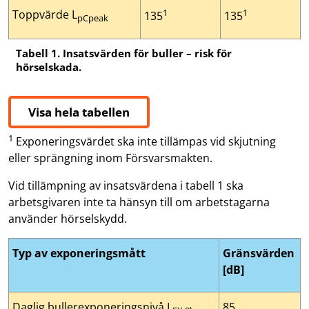
1
1
Toppvärde L
135
135
pCpeak
Tabell 1. Insatsvärden för buller – risk för
hörselskada.
Visa hela tabellen
1
Exponeringsvärdet ska inte tillämpas vid skjutning
eller sprängning inom Försvarsmakten.
Vid tillämpning av insatsvärdena i tabell 1 ska
arbetsgivaren inte ta hänsyn till om arbetstagarna
använder hörselskydd.
Typ av exponeringsmått
Gränsvärden
[dB]
Daglig bullerexponeringsnivå L
85