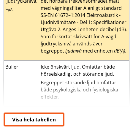
ljudtrycksnivå,
det hörbara frekvensområdet mätt
L
med vägningsfilter A enligt standard
pA
SS-EN 61672–1:2014 Elektroakustik -
Ljudnivåmätare - Del 1: Specifikationer.
Utgåva 2. Anges i enheten decibel (dB).
Som förkortat skrivsätt för A-vägd
ljudtrycksnivå används även
begreppet
ljudnivå
med enheten
dB(A).
Buller
Icke önskvärt ljud. Omfattar både
hörselskadligt och störande ljud.
Begreppet störande ljud omfattar
både psykologiska och fysiologiska
effekter.
C-vägd ljudtrycksnivå, L
Daglig bullerexponeringsnivå, L
Ekvivalent A-vägd ljudtrycksnivå, L
Gränsvärde
Insatsvärde för buller
Ljudtrycksnivå, L
Maximal A-vägd ljudtrycksnivå, L
Ototoxiska ämnen
Toppvärde, L
Värde som inte får överskridas.
Logaritmiskt mått på ljudets styrka bas
Kemiska ämnen som vid inandning elle
Maximal C-vägd momentan ljudtrycks
Värde som innebär krav på insatse
Vägt medeltal av ljudtrycksniv
Ekvivalent A-vägd lj
Maximal A-vägd lj
Energiekvivalen
pCpeak
p
pC
EX,8h
pAFmax
pAeq,Te
Visa hela tabellen