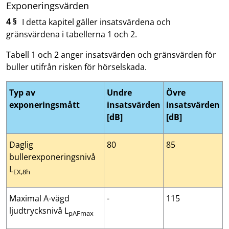
Exponeringsvärden
4 §
I detta kapitel gäller insatsvärdena och
gränsvärdena i tabellerna 1 och 2.
Tabell 1 och 2 anger insatsvärden och gränsvärden för
buller utifrån risken för hörselskada.
Typ av
Undre
Övre
exponeringsmått
insatsvärden
insatsvärden
[dB]
[dB]
Daglig
80
85
bullerexponeringsnivå
L
EX,8h
Maximal A-vägd
-
115
ljudtrycksnivå L
pAFmax