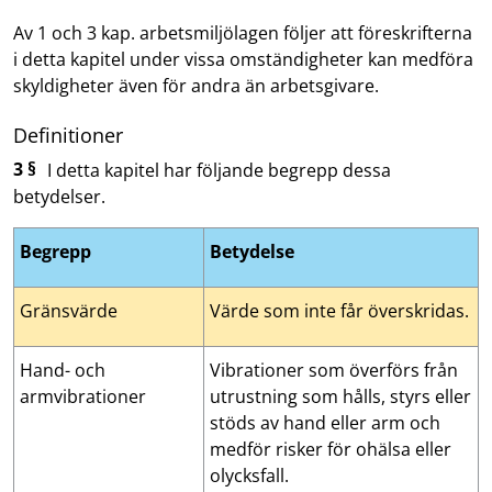
Av 1 och 3 kap. arbetsmiljölagen följer att föreskrifterna
i detta kapitel under vissa omständigheter kan medföra
skyldigheter även för andra än arbetsgivare.
Definitioner
3 §
I detta kapitel har följande begrepp dessa
betydelser.
Begrepp
Betydelse
Gränsvärde
Värde som inte får överskridas.
Hand- och
Vibrationer som överförs från
armvibrationer
utrustning som hålls, styrs eller
stöds av hand eller arm och
medför risker för ohälsa eller
olycksfall.