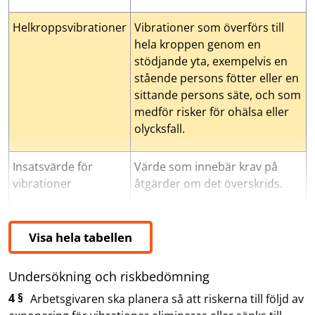
Helkroppsvibrationer
Vibrationer som överförs till
hela kroppen genom en
stödjande yta, exempelvis en
stående persons fötter eller en
sittande persons säte, och som
medför risker för ohälsa eller
olycksfall.
Insatsvärde för
Värde som innebär krav på
vibrationer
åtgärder om det överskrids.
Vibration
Vibrationsexponering
Mekanisk svängningsrörelse hos fasta föremål,
Att utsättas för vibrationer under 
Visa hela tabellen
Undersökning och riskbedömning
4 §
Arbetsgivaren ska planera så att riskerna till följd av