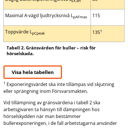
EX,8h
Maximal A-vägd ljudtrycksnivå L
115
pAFmax
1
Toppvärde L
135
pCpeak
Tabell 2. Gränsvärden för buller – risk för
hörselskada.
Visa hela tabellen
1
Exponeringsvärdet ska inte tillämpas vid skjutning
eller sprängning inom Försvarsmakten.
Vid tillämpning av gränsvärdena i tabell 2 ska
arbetsgivaren ta hänsyn till dämpningen hos
hörselskydden när man bestämmer
bullerexponeringen, i de fall arbetstagarna använder