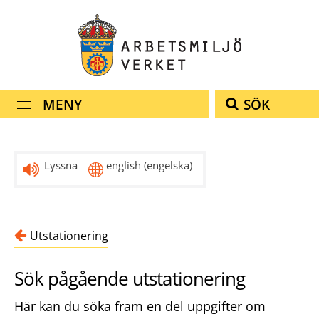
Snabbnavigering
Till
Till
Kontakt
navigationen
innehållet
MENY
SÖK
Lyssna
english
(engelska)
Utstationering
Sök pågående utstationering
Här kan du söka fram en del uppgifter om