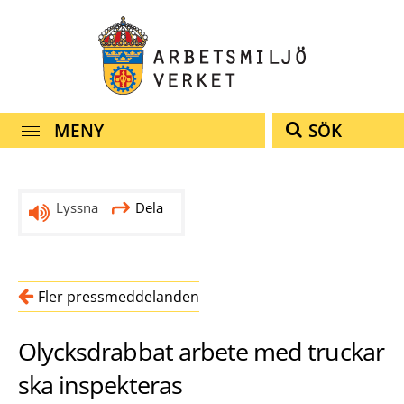
navigationen
innehållet
MENY
SÖK
Lyssna
Dela
Fler pressmeddelanden
Olycksdrabbat arbete med truckar
ska inspekteras