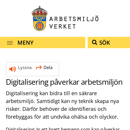
Snabbnavigering
Till
Till
Kontakt
navigationen
innehållet
MENY
SÖK
Lyssna
Dela
Digitalisering påverkar arbetsmiljön
Digitalisering kan bidra till en säkrare
arbetsmiljö. Samtidigt kan ny teknik skapa nya
risker. Därför behöver de identifieras och
förebyggas för att undvika ohälsa och olyckor.
Digitalisering är ett brett begrepp som kan påverkar