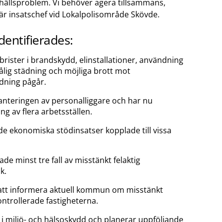
hällsproblem. Vi behöver agera tillsammans,
r insatschef vid Lokalpolisområde Skövde.
identifierades:
rister i brandskydd, elinstallationer, användning
ålig städning och möjliga brott mot
edning pågår.
hanteringen av personalliggare och har nu
ng av flera arbetsställen.
 ekonomiska stödinsatser kopplade till vissa
de minst tre fall av misstänkt felaktig
k.
tt informera aktuell kommun om misstänkt
ontrollerade fastigheterna.
 i miljö- och hälsoskydd och planerar uppföljande