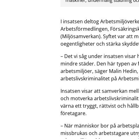
maskiner, undermålig städning och
I insatsen deltog Arbetsmiljöverk
Arbetsförmedlingen, Försäkring
(Miljösamverkan). Syftet var att m
oegentligheter och stärka skyddet
– Det vi såg under insatsen visar 
mindre städer. Den här typen av
arbetsmiljöer, säger Malin Hedin
arbetslivskriminalitet på Arbetsmi
Insatsen visar att samverkan mel
och motverka arbetslivskriminali
värna ett tryggt, rättvist och hål
företagare.
– När människor bor på arbetspla
missbrukas och arbetstagare utnyt