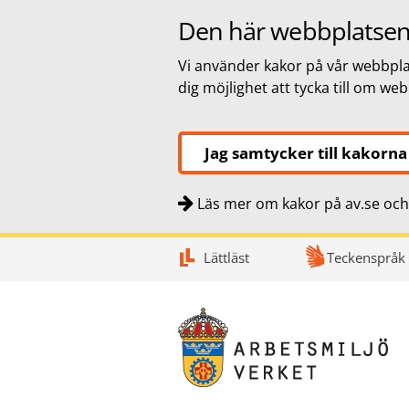
Den här webbplatsen
Vi använder kakor på vår webbplat
dig möjlighet att tycka till om we
Jag samtycker till kakorna
Läs mer om kakor på av.se och 
Snabbnavigering
Till
Till
Kontakt
Lättläst
Teckenspråk
navigationen
innehållet