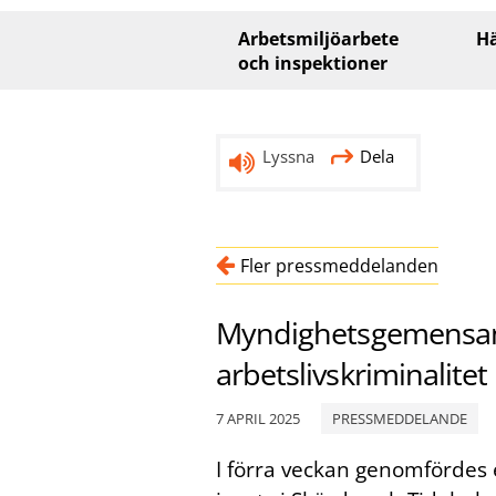
Huvudmeny
Arbetsmiljöarbete
Hä
och inspektioner
Lyssna
Dela
Fler pressmeddelanden
Myndighetsgemensam
arbetslivskriminalite
7 APRIL 2025
PRESSMEDDELANDE
I förra veckan genomförd