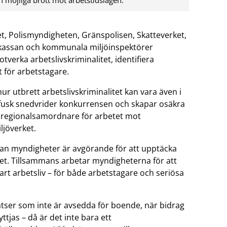
 möjliga brott mot arbetstidslagen.
et, Polismyndigheten, Gränspolisen, Skatteverket,
skassan och kommunala miljöinspektörer
otverka arbetslivskriminalitet, identifiera
 för arbetstagare.
hur utbrett arbetslivskriminalitet kan vara även i
 fusk snedvrider konkurrensen och skapar osäkra
, regionalsamordnare för arbetet mot
ljöverket.
lan myndigheter är avgörande för att upptäcka
tet. Tillsammans arbetar myndigheterna för att
lbart arbetsliv – för både arbetstagare och seriösa
tser som inte är avsedda för boende, när bidrag
tjas – då är det inte bara ett