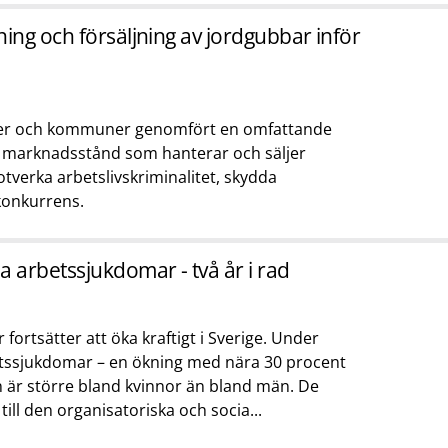
ning och försäljning av jordgubbar inför
er och kommuner genomfört en omfattande
h marknadsstånd som hanterar och säljer
otverka arbetslivskriminalitet, skydda
konkurrens.
a arbetssjukdomar - två år i rad
ortsätter att öka kraftigt i Sverige. Under
etssjukdomar – en ökning med nära 30 procent
 är större bland kvinnor än bland män. De
ill den organisatoriska och socia...