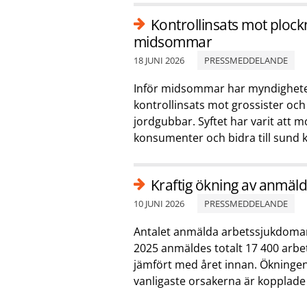
Kontrollinsats mot plock
midsommar
18 JUNI 2026
PRESSMEDDELANDE
Inför midsommar har myndighet
kontrollinsats mot grossister oc
jordgubbar. Syftet har varit att m
konsumenter och bidra till sund 
Kraftig ökning av anmäld
10 JUNI 2026
PRESSMEDDELANDE
Antalet anmälda arbetssjukdomar f
2025 anmäldes totalt 17 400 arb
jämfört med året innan. Ökningen
vanligaste orsakerna är kopplade t