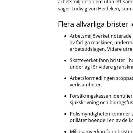
arbetsmiljöproblem utan ett sam
säger Ludwig von Heideken, som ä
Flera allvarliga brister 
Arbetsmiljöverket noterade b
av farliga maskiner, underm
arbetstidslagen. Vidare utr
Skatteverket fann brister i 
underlag för vidare granskni
Arbetsförmedlingen stoppade
verksamheter.
Försäkringskassan identifiera
sjukskrivning och bidragsfus
Polismyndigheten kommer a
otillåtet boende i en av de k
Miljösamverkan fann brister