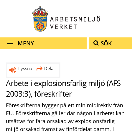
Snabbnavigering
Till
Till
Kontakt
navigationen
innehållet
MENY
SÖK
Lyssna
Dela
Arbete i explosionsfarlig miljö (AFS
2003:3), föreskrifter
Föreskrifterna bygger på ett minimidirektiv från
EU. Föreskrifterna gäller där någon i arbetet kan
utsättas för fara orsakad av explosionsfarlig
miljö orsakad främst av finfördelat damm, i