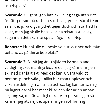
Reporter:
Tror du att kön spelar roll på din
arbetsplats?
Svarande 3:
Egentligen inte skulle jag säga utan det
är rätt person på rätt plats och jag tycker i vårat team
så är det ju väldigt mycket tjejer dock och svårt att få
killar, men jag skulle helst vilja ha mixat, skulle jag
säga men det ska inte spela någon roll. Nej.
Reporter:
Hur skulle du beskriva hur kvinnor och män
behandlas på din arbetsplats?
Svarande 3:
Alltså jag är ju själv en kvinna bland
väldigt mycket manliga ledare och jag känner ingen
skillnad där faktiskt. Med det kan ju vara väldigt
personligt och väldigt olika hur man upplever och
vilken avdelning man är på och så. Jag kan tänka mig
på lagret där vi har mest killar och där är en annan
jargong så, det är väldigt olika. Men personligen så
känner jag att nej det spelar ingen roll för mig.