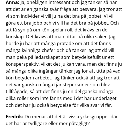
Anna:
Ja, onekligen intressant och jag tänker så här
att det är en ganska svår fråga att besvara, jag tror att
vi som individer vi vill ju ha det bra på jobbet. Vi vill
göra ett bra jobb och vi vill ha det bra på jobbet. Och
att få syn på om kön spelar roll, det krävs en del
kunskap. Det krävs att man tittar på olika saker. Jag
hörde ju här att många pratade om att det fanns
många kvinnliga chefer och då tänker jag att då vill
man peka på ledarskapet som betydelsefullt ur ett
könsperspektiv, vilket det ju kan vara, men det finns ju
så många olika ingångar tänker jag för att titta på vad
kön betyder i arbetet. Jag tänker också att jag tror att
det var ganska många tjänstepersoner som blev
tillfrågade, så att det finns ju en del ganska många
olika roller som inte fanns med i det här underlaget
och det har ju också betydelse för vilka svar vi får.
Fredrik:
Du menar att det är vissa yrkesgrupper där
det här är tydligare eller mer påtagligt?