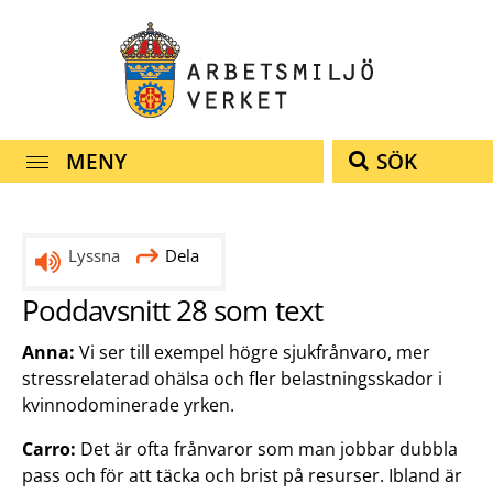
Snabbnavigering
Till
Till
Kontakt
navigationen
innehållet
MENY
SÖK
Lyssna
Dela
Poddavsnitt 28 som text
Anna:
Vi ser till exempel högre sjukfrånvaro, mer
stressrelaterad ohälsa och fler belastningsskador i
kvinnodominerade yrken.
Carro:
Det är ofta frånvaror som man jobbar dubbla
pass och för att täcka och brist på resurser. Ibland är