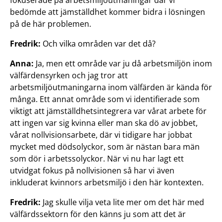
fokuserade på arbetsmiljöutmaningar där vi
bedömde att jämställdhet kommer bidra i lösningen
på de här problemen.
Fredrik:
Och vilka områden var det då?
Anna:
Ja, men ett område var ju då arbetsmiljön inom
välfärdensyrken och jag tror att
arbetsmiljöutmaningarna inom välfärden är kända för
många. Ett annat område som vi identifierade som
viktigt att jämställdhetsintegrera var vårat arbete för
att ingen var sig kvinna eller man ska dö av jobbet,
vårat nollvisionsarbete, där vi tidigare har jobbat
mycket med dödsolyckor, som är nästan bara män
som dör i arbetssolyckor. När vi nu har lagt ett
utvidgat fokus på nollvisionen så har vi även
inkluderat kvinnors arbetsmiljö i den här kontexten.
Fredrik:
Jag skulle vilja veta lite mer om det här med
välfärdssektorn för den känns ju som att det är