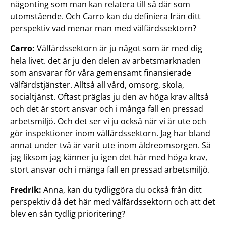
någonting som man kan relatera till så där som
utomstående. Och Carro kan du definiera från ditt
perspektiv vad menar man med välfärdssektorn?
Carro:
Välfärdssektorn är ju något som är med dig
hela livet. det är ju den delen av arbetsmarknaden
som ansvarar för våra gemensamt finansierade
välfärdstjänster. Alltså all vård, omsorg, skola,
socialtjänst. Oftast präglas ju den av höga krav alltså
och det är stort ansvar och i många fall en pressad
arbetsmiljö. Och det ser vi ju också när vi är ute och
gör inspektioner inom välfärdssektorn. Jag har bland
annat under två år varit ute inom äldreomsorgen. Så
jag liksom jag känner ju igen det här med höga krav,
stort ansvar och i många fall en pressad arbetsmiljö.
Fredrik:
Anna, kan du tydliggöra du också från ditt
perspektiv då det här med välfärdssektorn och att det
blev en sån tydlig prioritering?