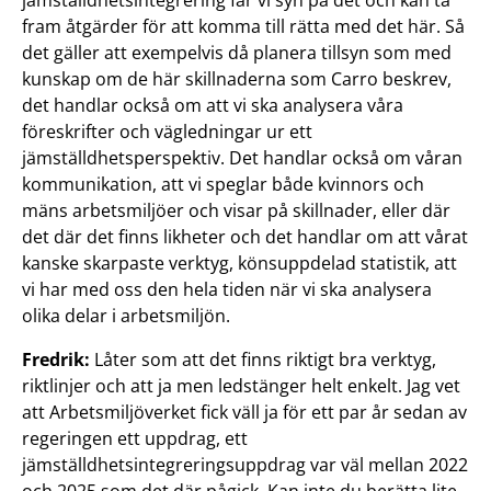
jämställdhetsintegrering får vi syn på det och kan ta
fram åtgärder för att komma till rätta med det här. Så
det gäller att exempelvis då planera tillsyn som med
kunskap om de här skillnaderna som Carro beskrev,
det handlar också om att vi ska analysera våra
föreskrifter och vägledningar ur ett
jämställdhetsperspektiv. Det handlar också om våran
kommunikation, att vi speglar både kvinnors och
mäns arbetsmiljöer och visar på skillnader, eller där
det där det finns likheter och det handlar om att vårat
kanske skarpaste verktyg, könsuppdelad statistik, att
vi har med oss den hela tiden när vi ska analysera
olika delar i arbetsmiljön.
Fredrik:
Låter som att det finns riktigt bra verktyg,
riktlinjer och att ja men ledstänger helt enkelt. Jag vet
att Arbetsmiljöverket fick väll ja för ett par år sedan av
regeringen ett uppdrag, ett
jämställdhetsintegreringsuppdrag var väl mellan 2022