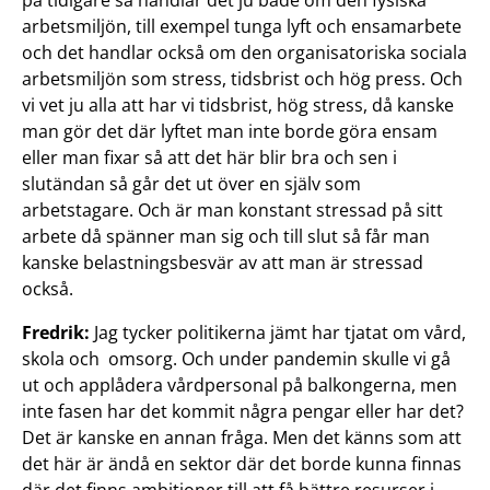
på tidigare så handlar det ju både om den fysiska
arbetsmiljön, till exempel tunga lyft och ensamarbete
och det handlar också om den organisatoriska sociala
arbetsmiljön som stress, tidsbrist och hög press. Och
vi vet ju alla att har vi tidsbrist, hög stress, då kanske
man gör det där lyftet man inte borde göra ensam
eller man fixar så att det här blir bra och sen i
slutändan så går det ut över en själv som
arbetstagare. Och är man konstant stressad på sitt
arbete då spänner man sig och till slut så får man
kanske belastningsbesvär av att man är stressad
också.
Fredrik:
Jag tycker politikerna jämt har tjatat om vård,
skola och omsorg. Och under pandemin skulle vi gå
ut och applådera vårdpersonal på balkongerna, men
inte fasen har det kommit några pengar eller har det?
Det är kanske en annan fråga. Men det känns som att
det här är ändå en sektor där det borde kunna finnas