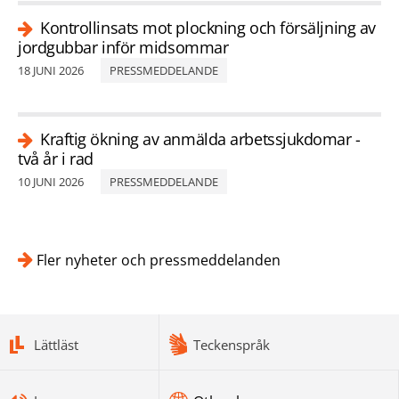
Kontrollinsats mot plockning och försäljning av
jordgubbar inför midsommar
18 JUNI 2026
PRESSMEDDELANDE
Kraftig ökning av anmälda arbetssjukdomar -
två år i rad
10 JUNI 2026
PRESSMEDDELANDE
Fler nyheter och pressmeddelanden
bottomnav
Lättläst
Teckenspråk