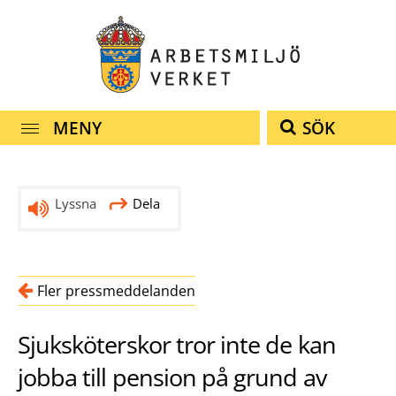
navigationen
innehållet
MENY
SÖK
Lyssna
Dela
Fler pressmeddelanden
Sjuksköterskor tror inte de kan
jobba till pension på grund av