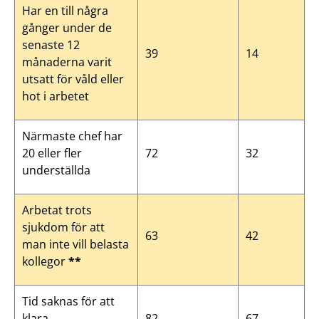
Har en till några
gånger under de
senaste 12
39
14
månaderna varit
utsatt för våld eller
hot i arbetet
Närmaste chef har
20 eller fler
72
32
underställda
Arbetat trots
sjukdom för att
63
42
man inte vill belasta
kollegor
**
Tid saknas för att
klara
82
67