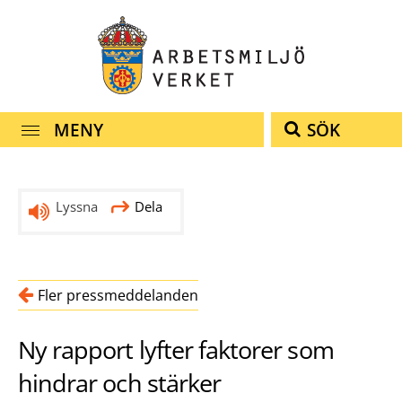
navigationen
innehållet
MENY
SÖK
Lyssna
Dela
Fler pressmeddelanden
Ny rapport lyfter faktorer som
hindrar och stärker