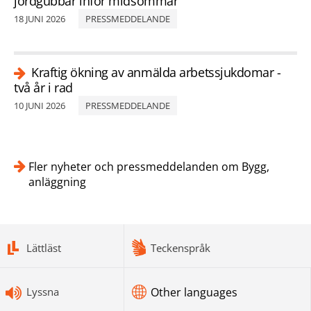
jordgubbar inför midsommar
18 JUNI 2026
PRESSMEDDELANDE
Kraftig ökning av anmälda arbetssjukdomar -
två år i rad
10 JUNI 2026
PRESSMEDDELANDE
Fler nyheter och pressmeddelanden om Bygg,
anläggning
bottomnav
Lättläst
Teckenspråk
Lyssna
Other languages