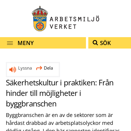
Snabbnavigering
Till
Till
Kontakt
navigationen
innehållet
MENY
SÖK
Lyssna
Dela
Säkerhetskultur i praktiken: Från
hinder till möjligheter i
byggbranschen
Byggbranschen är en av de sektorer som är
hårdast drabbad av arbetsplatsolyckor med
dödlig utgång. I den här rapporten identifieras