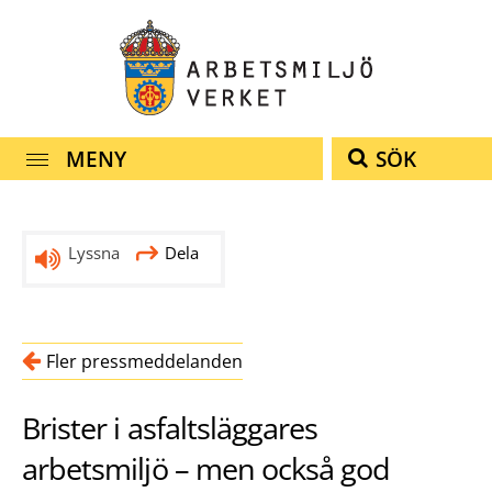
navigationen
innehållet
MENY
SÖK
Lyssna
Dela
Fler pressmeddelanden
Brister i asfaltsläggares
arbetsmiljö – men också god