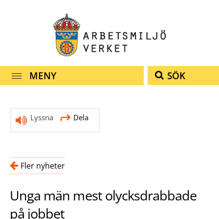
Snabbnavigering
Till
Till
Kontakt
navigationen
innehållet
MENY
SÖK
Lyssna
Dela
Fler nyheter
Unga män mest olycksdrabbade
på jobbet