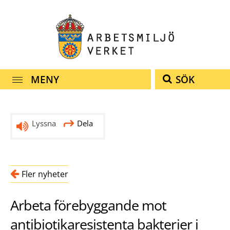
Snabbnavigering
Till
Till
Kontakt
navigationen
innehållet
MENY
SÖK
Lyssna
Dela
Fler nyheter
Arbeta förebyggande mot
antibiotikaresistenta bakterier i