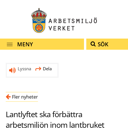
Snabbnavigering
Till
Till
Kontakt
navigationen
innehållet
MENY
SÖK
Lyssna
Dela
Fler nyheter
Lantlyftet ska förbättra
arbetsmiljön inom lantbruket