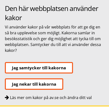
Den här webbplatsen använder
kakor
Vi använder kakor på vår webbplats för att ge dig en
så bra upplevelse som möjligt. Kakorna samlar in
besöksstatistik och ger dig möjlighet att tycka till om
webbplatsen. Samtycker du till att vi använder dessa
kakor?
Jag samtycker till kakorna
Jag nekar till kakorna
Läs mer om kakor på av.se och ändra ditt val