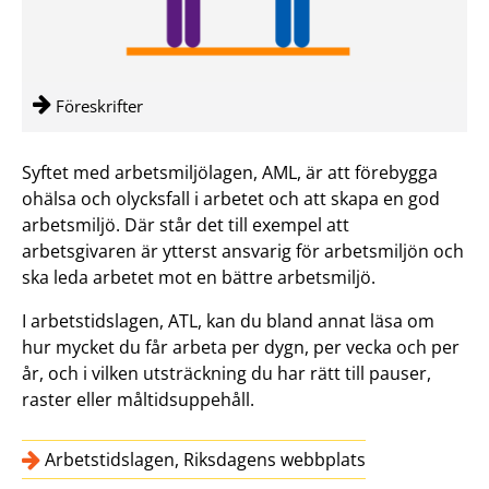
Föreskrifter
Syftet med arbetsmiljölagen, AML, är att förebygga
ohälsa och olycksfall i arbetet och att skapa en god
arbetsmiljö. Där står det till exempel att
arbetsgivaren är ytterst ansvarig för arbetsmiljön och
ska leda arbetet mot en bättre arbetsmiljö.
I arbetstidslagen, ATL, kan du bland annat läsa om
hur mycket du får arbeta per dygn, per vecka och per
år, och i vilken utsträckning du har rätt till pauser,
raster eller måltidsuppehåll.
Arbetstidslagen, Riksdagens webbplats