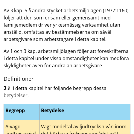
Av 3 kap. 5 § andra stycket arbetsmiljölagen (1977:1160)
följer att den som ensam eller gemensamt med
familjemedlem driver yrkesmässig verksamhet utan
anställd, omfattas av bestämmelserna om såväl
arbetsgivare som arbetstagare i detta kapitel.
Av 1 och 3 kap. arbetsmiljölagen följer att föreskrifterna
i detta kapitel under vissa omständigheter kan medföra
skyldigheter även för andra än arbetsgivare.
Definitioner
3 §
I detta kapitel har följande begrepp dessa
betydelser.
Begrepp
Betydelse
A-vägd
Vägt medeltal av ljudtrycksnivån inom
ljudtrycksnivå,
det hörbara frekvensområdet mätt