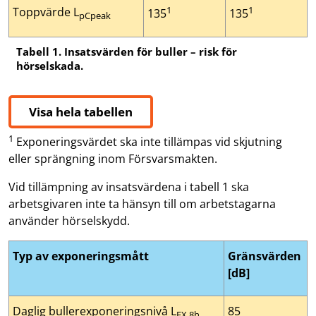
1
1
Toppvärde L
135
135
pCpeak
Tabell 1. Insatsvärden för buller – risk för
hörselskada.
Visa hela tabellen
1
Exponeringsvärdet ska inte tillämpas vid skjutning
eller sprängning inom Försvarsmakten.
Vid tillämpning av insatsvärdena i tabell 1 ska
arbetsgivaren inte ta hänsyn till om arbetstagarna
använder hörselskydd.
Typ av exponeringsmått
Gränsvärden
[dB]
Daglig bullerexponeringsnivå L
85
EX,8h