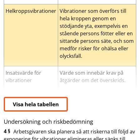
Helkroppsvibrationer
Vibrationer som överförs till
hela kroppen genom en
stödjande yta, exempelvis en
stående persons fötter eller en
sittande persons säte, och som
medför risker för ohälsa eller
olycksfall.
Insatsvärde för
Värde som innebär krav på
vibrationer
åtgärder om det överskrids.
Vibration
Vibrationsexponering
Mekanisk svängningsrörelse hos fasta föremål,
Att utsättas för vibrationer under 
Visa hela tabellen
Undersökning och riskbedömning
4 §
Arbetsgivaren ska planera så att riskerna till följd av
exponering för vibrationer elimineras eller sänks till