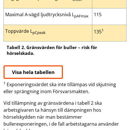
Maximal A-vägd ljudtrycksnivå L
115
pAFmax
1
Toppvärde L
135
pCpeak
Tabell 2. Gränsvärden för buller – risk för
hörselskada.
Visa hela tabellen
1
Exponeringsvärdet ska inte tillämpas vid skjutning
eller sprängning inom Försvarsmakten.
Vid tillämpning av gränsvärdena i tabell 2 ska
arbetsgivaren ta hänsyn till dämpningen hos
hörselskydden när man bestämmer
bullerexponeringen, i de fall arbetstagarna använder