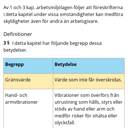
Av 1 och 3 kap. arbetsmiljölagen följer att föreskrifterna
i detta kapitel under vissa omständigheter kan medföra
skyldigheter även för andra än arbetsgivare.
Definitioner
3 §
I detta kapitel har följande begrepp dessa
betydelser.
Begrepp
Betydelse
Gränsvärde
Värde som inte får överskridas.
Hand- och
Vibrationer som överförs från
armvibrationer
utrustning som hålls, styrs eller
stöds av hand eller arm och
medför risker för ohälsa eller
olycksfall.