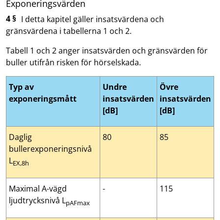
Exponeringsvärden
4 §
I detta kapitel gäller insatsvärdena och
gränsvärdena i tabellerna 1 och 2.
Tabell 1 och 2 anger insatsvärden och gränsvärden för
buller utifrån risken för hörselskada.
Typ av
Undre
Övre
exponeringsmått
insatsvärden
insatsvärden
[dB]
[dB]
Daglig
80
85
bullerexponeringsnivå
L
EX,8h
Maximal A-vägd
-
115
ljudtrycksnivå L
pAFmax