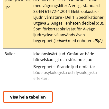
L
med vägningsfilter A enligt standard
pA
SS-EN 61672–1:2014 Elektroakustik -
Ljudnivåmätare - Del 1: Specifikationer.
Utgåva 2. Anges i enheten decibel (dB).
Som förkortat skrivsätt för A-vägd
ljudtrycksnivå används även
begreppet
ljudnivå
med enheten
dB(A).
Buller
Icke önskvärt ljud. Omfattar både
hörselskadligt och störande ljud.
Begreppet störande ljud omfattar
både psykologiska och fysiologiska
effekter.
C-vägd ljudtrycksnivå, L
Daglig bullerexponeringsnivå, L
Ekvivalent A-vägd ljudtrycksnivå, L
Gränsvärde
Insatsvärde för buller
Ljudtrycksnivå, L
Maximal A-vägd ljudtrycksnivå, L
Ototoxiska ämnen
Toppvärde, L
Värde som inte får överskridas.
Logaritmiskt mått på ljudets styrka bas
Kemiska ämnen som vid inandning elle
Maximal C-vägd momentan ljudtrycks
Värde som innebär krav på insatse
Vägt medeltal av ljudtrycksniv
Ekvivalent A-vägd lj
Maximal A-vägd lj
Energiekvivalen
pCpeak
p
pC
EX,8h
pAFmax
pAeq,Te
Visa hela tabellen