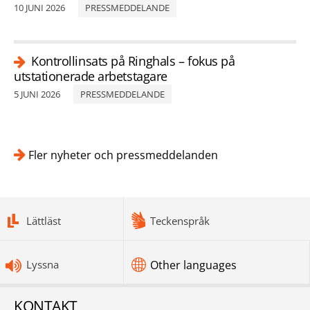
10 JUNI 2026
PRESSMEDDELANDE
Kontrollinsats på Ringhals – fokus på
utstationerade arbetstagare
5 JUNI 2026
PRESSMEDDELANDE
Fler nyheter och pressmeddelanden
bottomnav
Lättläst
Teckenspråk
Lyssna
Other languages
KONTAKT