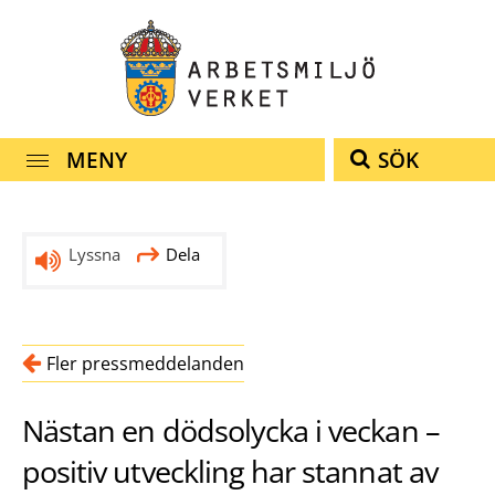
navigationen
innehållet
MENY
SÖK
Lyssna
Dela
Fler pressmeddelanden
Nästan en dödsolycka i veckan –
positiv utveckling har stannat av