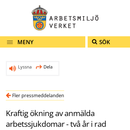
navigationen
innehållet
MENY
SÖK
Lyssna
Dela
Fler pressmeddelanden
Kraftig ökning av anmälda
arbetssjukdomar - två år i rad