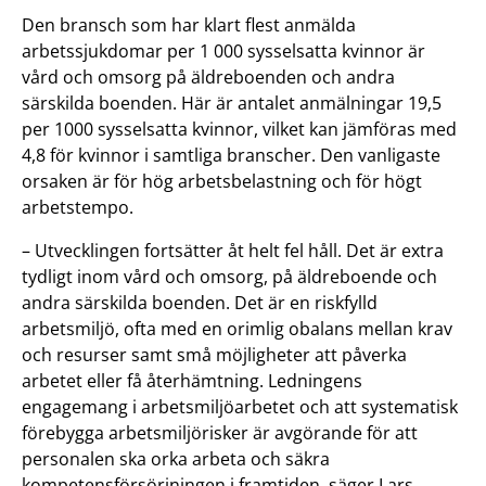
Den bransch som har klart flest anmälda
arbetssjukdomar per 1 000 sysselsatta kvinnor är
vård och omsorg på äldreboenden och andra
särskilda boenden. Här är antalet anmälningar 19,5
per 1000 sysselsatta kvinnor, vilket kan jämföras med
4,8 för kvinnor i samtliga branscher. Den vanligaste
orsaken är för hög arbetsbelastning och för högt
arbetstempo.
– Utvecklingen fortsätter åt helt fel håll. Det är extra
tydligt inom vård och omsorg, på äldreboende och
andra särskilda boenden. Det är en riskfylld
arbetsmiljö, ofta med en orimlig obalans mellan krav
och resurser samt små möjligheter att påverka
arbetet eller få återhämtning. Ledningens
engagemang i arbetsmiljöarbetet och att systematisk
förebygga arbetsmiljörisker är avgörande för att
personalen ska orka arbeta och säkra
kompetensförsörjningen i framtiden, säger Lars