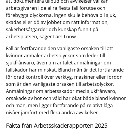
att dokumentera tillbud och avvikelser väl kan
arbetsgivaren i de allra flesta fall förutse och
förebygga olyckorna. Ingen skulle behöva bli sjuk,
skadas eller dö av jobbet om rätt information,
säkerhetsåtgärder och kunskap funnit på
arbetsplatsen, säger Lars Lööw.
Fall är fortfarande den vanligaste orsaken till att
kvinnor anmäler arbetsolyckor som leder till
sjukfrånvaro, även om antalet anmälningar om
fallskador har minskat. Bland män är det fortfarande
förlorad kontroll över verktyg, maskiner eller fordon
som är den vanligaste orsaken till arbetsolyckor.
Anmälningar om arbetsskador med sjukfrånvaro,
orsakade av hot och våld har ökat både bland kvinnor
och män, men ligger fortfarande på relativt låga
nivåer jämfört med flera andra avvikelser.
Fakta från Arbetsskaderapporten 2025