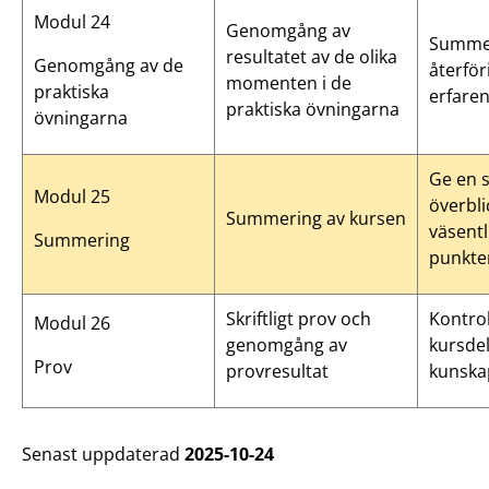
Modul 24
Genomgång av
Summe
resultatet av de olika
Genomgång av de
återför
momenten i de
praktiska
erfare
praktiska övningarna
övningarna
Ge en 
Modul 25
överbli
Summering av kursen
väsentl
Summering
punkte
Skriftligt prov och
Kontrol
Modul 26
genomgång av
kursde
Prov
provresultat
kunska
Senast uppdaterad
2025-10-24