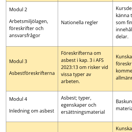
Kursde
Modul 2
känna ti
Arbetsmiljölagen,
Nationella regler
som fi
föreskrifter och
innehåll
ansvarsfrågor
delar.
Föreskrifterna om
Kunsk
asbest i kap. 3 i AFS
Modul 3
föresk
2023:13 om risker vid
kommen
Asbestföreskrifterna
vissa typer av
allmän
arbeten.
Asbest; typer,
Modul 4
Baskun
egenskaper och
materia
Inledning om asbest
ersättningsmaterial
Kunska