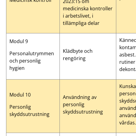
Medicinsk kontroll
2023:15 om
medicinska kontroller
i arbetslivet, i
tillämpliga delar
Känne
Modul 9
kontam
Klädbyte och
Personalutrymmen
asbest
rengöring
och personlig
rutiner
hygien
dekont
Kunska
person
Modul 10
Användning av
skydds
personlig
Personlig
använd
skyddsutrustning
skyddsutrustning
använd
vårdas.