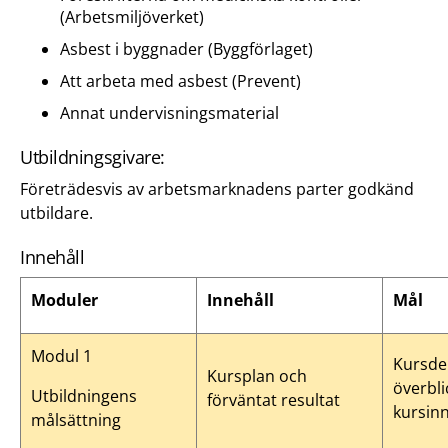
(Arbetsmiljöverket)
Asbest i byggnader (Byggförlaget)
Att arbeta med asbest (Prevent)
Annat undervisningsmaterial
Utbildningsgivare:
Företrädesvis av arbetsmarknadens parter godkänd
utbildare.
Innehåll
Moduler
Innehåll
Mål
Modul 1
Kursdel
Kursplan och
överbli
Utbildningens
förväntat resultat
kursinn
målsättning