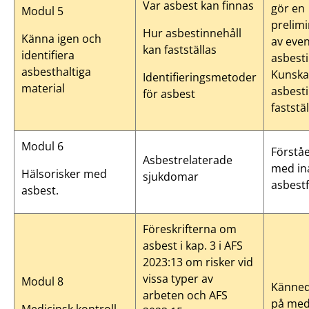
Var asbest kan finnas
gör en
Modul 5
prelim
Hur asbestinnehåll
Känna igen och
av even
kan fastställas
identifiera
asbesti
asbesthaltiga
Kunska
Identifieringsmetoder
material
asbesti
för asbest
faststäl
Modul 6
Förståe
Asbestrelaterade
med in
Hälsorisker med
sjukdomar
asbestf
asbest.
Föreskrifterna om
asbest i kap. 3 i AFS
2023:13 om risker vid
vissa typer av
Modul 8
Känne
arbeten och AFS
på medi