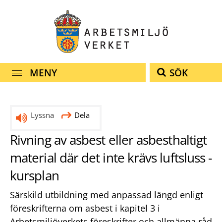
Snabbnavigering
Till
Till
Kontakt
navigationen
innehållet
MENY
SÖK
Lyssna
Dela
Rivning av asbest eller asbesthaltigt
material där det inte krävs luftsluss -
kursplan
Särskild utbildning med anpassad längd enligt
föreskrifterna om asbest i kapitel 3 i
Arbetsmiljöverkets föreskrifter och allmänna råd