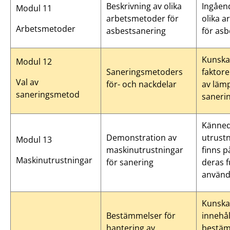
Beskrivning av olika
Ingåen
Modul 11
arbetsmetoder för
olika 
Arbetsmetoder
asbestsanering
för asb
Kunska
Modul 12
Saneringsmetoders
faktore
Val av
för- och nackdelar
av lämp
saneringsmetod
saneri
Känned
Demonstration av
utrust
Modul 13
maskinutrustningar
finns 
Maskinutrustningar
för sanering
deras 
använd
Kunsk
Bestämmelser för
innehål
hantering av
bestäm