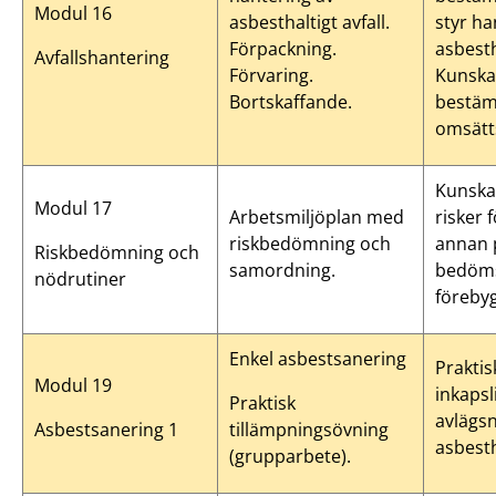
Modul 16
asbesthaltigt avfall.
styr ha
Förpackning.
asbesth
Avfallshantering
Förvaring.
Kunska
Bortskaffande.
bestäm
omsätts
Kunska
Modul 17
Arbetsmiljöplan med
risker 
riskbedömning och
annan 
Riskbedömning och
samordning.
bedöm
nödrutiner
föreby
Enkel asbestsanering
Praktis
Modul 19
inkapsl
Praktisk
avlägs
Asbestsanering 1
tillämpningsövning
asbesth
(grupparbete).